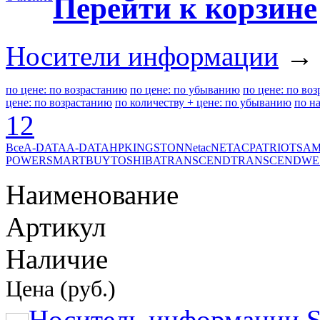
Перейти к корзине
Носители информации
→ 
по цене: по возрастанию
по цене: по убыванию
по цене: по во
цене: по возрастанию
по количеству + цене: по убыванию
по н
1
2
Все
A-DATA
A-DATA
HP
KINGSTON
Netac
NETAC
PATRIOT
SA
POWER
SMARTBUY
TOSHIBA
TRANSCEND
TRANSCEND
WE
Наименование
Артикул
Наличие
Цена (руб.)
Носитель информации S