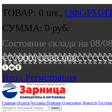
ТОВАР:
0
шт.,
ОФОРМИТ
СУММА:
0
руб.
Состояние склада на 08/0
+7 (900) 0688 008.
Вход.
Регистрация
Главная
Оплата/Доставка
Помощь
О магазине
Новости
Гостева