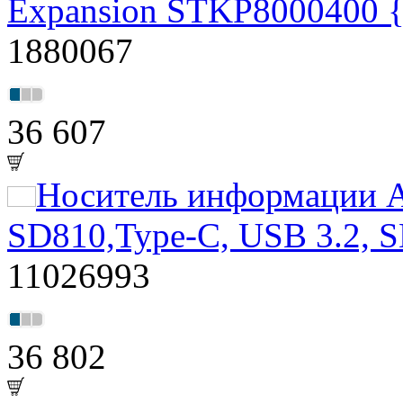
Expansion STKP8000400 {U
1880067
36 607
Носитель информации A
SD810,Type-C, USB 3.2,
11026993
36 802