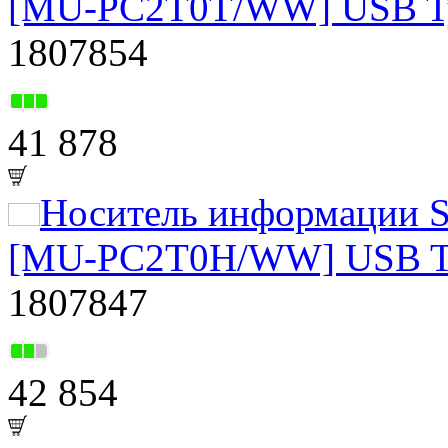
[MU-PC2T0T/WW] USB Ty
1807854
41 878
Носитель информации S
[MU-PC2T0H/WW] USB Ty
1807847
42 854