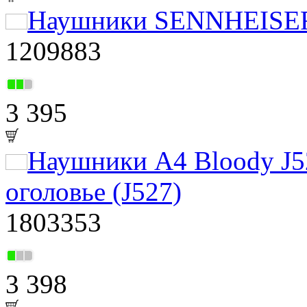
Наушники SENNHEISER
1209883
3 395
Наушники A4 Bloody J
оголовье (J527)
1803353
3 398