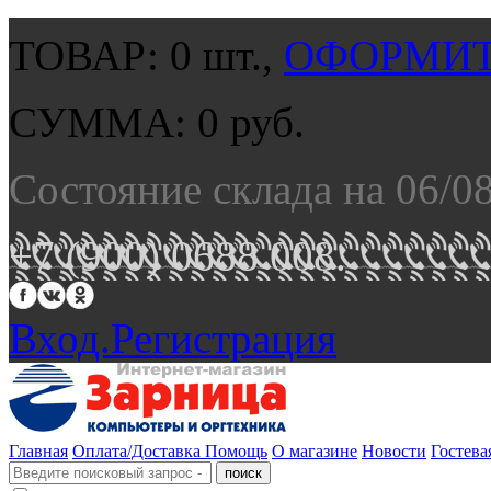
ТОВАР:
0
шт.,
ОФОРМИТ
СУММА:
0
руб.
Состояние склада на 06/0
+7 (900) 0688 008.
Вход.
Регистрация
Главная
Оплата/Доставка
Помощь
О магазине
Новости
Гостева