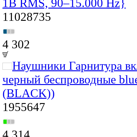
1В RMS, 90–15.000 Hz}
11028735
4 302
Наушники Гарнитура в
черный беспроводные blu
(BLACK))
1955647
4 314