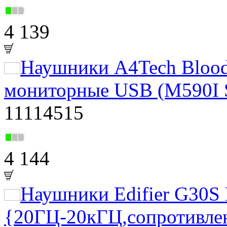
4 139
Наушники A4Tech Blood
мониторные USB (M590I
11114515
4 144
Наушники Edifier G30S 
{20ГЦ-20кГЦ,сопротивлен