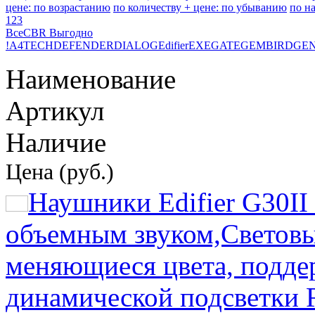
цене: по возрастанию
по количеству + цене: по убыванию
по н
1
2
3
Все
CBR Выгодно
!
A4TECH
DEFENDER
DIALOG
Edifier
EXEGATE
GEMBIRD
GEN
Наименование
Артикул
Наличие
Цена (руб.)
Наушники Edifier G30II
объемным звуком,Светов
меняющиеся цвета, подде
динамической подсветки