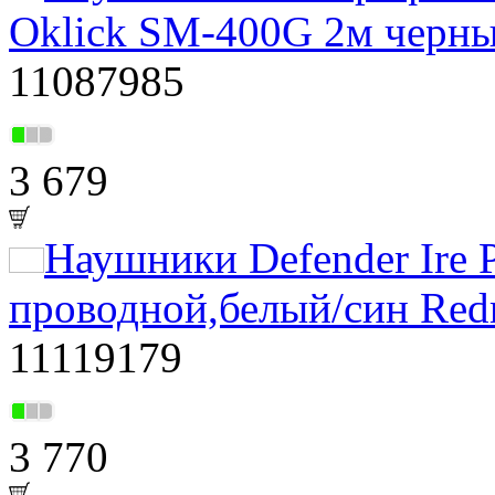
Oklick SM-400G 2м черн
11087985
3 679
Наушники Defender Ire P
проводной,белый/син Red
11119179
3 770