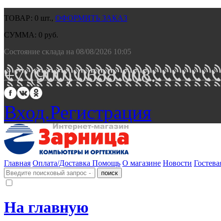
ТОВАР:
0
шт.,
ОФОРМИТЬ ЗАКАЗ
СУММА:
0
руб.
Состояние склада на 08/08/2026 10:05
+7 (900) 0688 008.
Вход.
Регистрация
Главная
Оплата/Доставка
Помощь
О магазине
Новости
Гостева
На главную