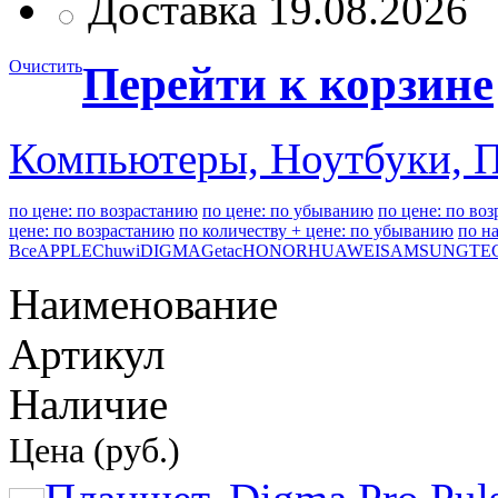
Доставка 19.08.2026
Очистить
Перейти к корзине
Компьютеры, Ноутбуки, 
по цене: по возрастанию
по цене: по убыванию
по цене: по во
цене: по возрастанию
по количеству + цене: по убыванию
по н
Все
APPLE
Chuwi
DIGMA
Getac
HONOR
HUAWEI
SAMSUNG
TE
Наименование
Артикул
Наличие
Цена (руб.)