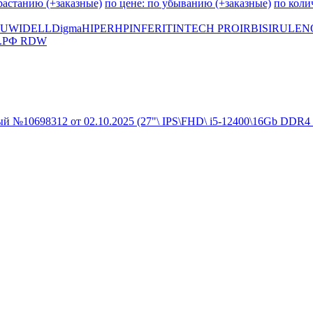
зрастанию (+заказные)
по цене: по убыванию (+заказные)
по коли
UWI
DELL
Digma
HIPER
HP
INFERIT
INTECH PRO
IRBIS
IRU
LEN
.
РФ RDW
 №10698312 от 02.10.2025 (27"\ IPS\FHD\ i5-12400\16Gb DDR