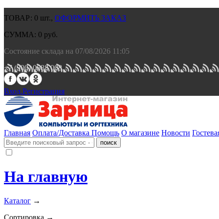
ТОВАР:
0
шт.,
ОФОРМИТЬ ЗАКАЗ
СУММА:
0
руб.
Состояние склада на 07/08/2026 11:05
+7 (900) 0688 008.
Вход.
Регистрация
Главная
Оплата/Доставка
Помощь
О магазине
Новости
Гостева
На главную
Каталог
→
Сортировка →