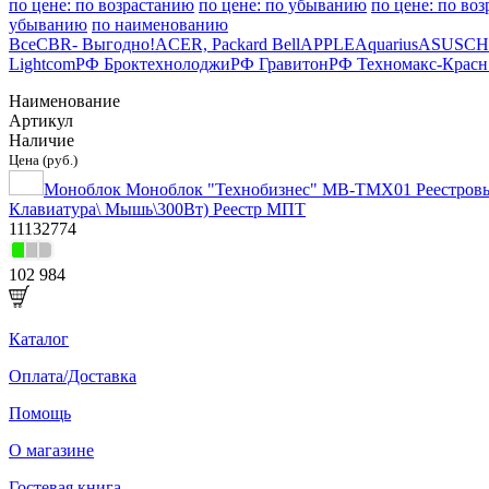
по цене: по возрастанию
по цене: по убыванию
по цене: по во
убыванию
по наименованию
Все
CBR- Выгодно!
ACER, Packard Bell
APPLE
Aquarius
ASUS
CH
Lightcom
РФ Броктехнолоджи
РФ Гравитон
РФ Техномакс-Красн
Наименование
Артикул
Наличие
Цена (руб.)
Моноблок Моноблок "Технобизнес" МВ-ТМХ01 Реестровый
Клавиатура\ Мышь\300Вт) Реестр МПТ
11132774
102 984
Каталог
Оплата/Доставка
Помощь
О магазине
Гостевая книга