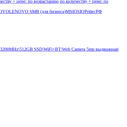
честву + цене: по возрастанию
по количеству + цене: по
OVO
LENOVO SMB (для бизнеса)
MSI
OSIO
Prittec
РФ
4 3200MHz\512GB SSD\WiFi+BT\Web Camera 5mp выдвижная\