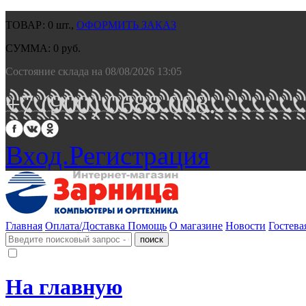
ТОВАР:
0
шт.,
ОФОРМИТЬ ЗАКАЗ
СУММА:
0
руб.
Состояние склада на 08/08/2026 13:05
+7 (900) 0688 008.
Вход.
Регистрация
Главная
Оплата/Доставка
Помощь
О магазине
Новости
Гостева
На главную