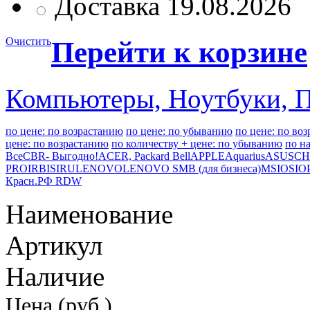
Доставка 19.08.2026
Очистить
Перейти к корзине
Компьютеры, Ноутбуки, 
по цене: по возрастанию
по цене: по убыванию
по цене: по во
цене: по возрастанию
по количеству + цене: по убыванию
по н
Все
CBR- Выгодно!
ACER, Packard Bell
APPLE
Aquarius
ASUS
CH
PRO
IRBIS
IRU
LENOVO
LENOVO SMB (для бизнеса)
MSI
OSIO
Красн.
РФ RDW
Наименование
Артикул
Наличие
Цена (руб.)