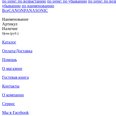
по цене: по возрастанию
по цене: по убыванию
по цене: по во
убыванию
по наименованию
Все
CANON
PANASONIC
Наименование
Артикул
Наличие
Цена (руб.)
Каталог
Оплата/Доставка
Помощь
О магазине
Гостевая книга
Контакты
О компании
Сервис
Мы в Facebook