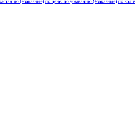
зрастанию (+заказные)
по цене: по убыванию (+заказные)
по коли