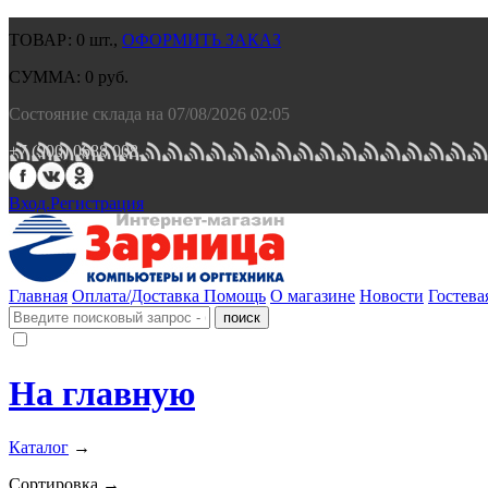
ТОВАР:
0
шт.,
ОФОРМИТЬ ЗАКАЗ
СУММА:
0
руб.
Состояние склада на 07/08/2026 02:05
+7 (900) 0688 008.
Вход.
Регистрация
Главная
Оплата/Доставка
Помощь
О магазине
Новости
Гостева
На главную
Каталог
→
Сортировка →