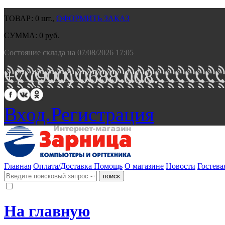
ТОВАР:
0
шт.,
ОФОРМИТЬ ЗАКАЗ
СУММА:
0
руб.
Состояние склада на 07/08/2026 17:05
+7 (900) 0688 008.
Вход.
Регистрация
Главная
Оплата/Доставка
Помощь
О магазине
Новости
Гостева
На главную