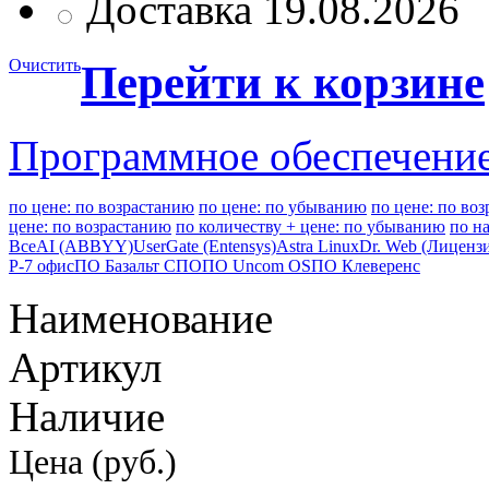
Доставка 19.08.2026
Очистить
Перейти к корзине
Программное обеспечени
по цене: по возрастанию
по цене: по убыванию
по цене: по во
цене: по возрастанию
по количеству + цене: по убыванию
по н
Все
AI (ABBYY)
UserGate (Entensys)
Astra Linux
Dr. Web (Лиценз
Р-7 офис
ПО Базальт СПО
ПО Uncom OS
ПО Клеверенс
Наименование
Артикул
Наличие
Цена (руб.)