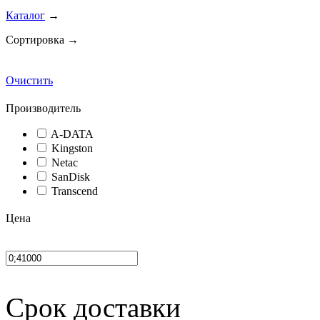
Каталог
→
Сортировка →
Очистить
Производитель
A-DATA
Kingston
Netac
SanDisk
Transcend
Цена
Срок доставки