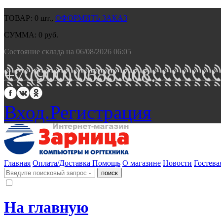
ТОВАР:
0
шт.,
ОФОРМИТЬ ЗАКАЗ
СУММА:
0
руб.
Состояние склада на 06/08/2026 06:05
+7 (900) 0688 008.
Вход.
Регистрация
Главная
Оплата/Доставка
Помощь
О магазине
Новости
Гостева
На главную