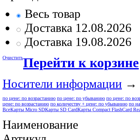
Весь товар
Доставка 12.08.2026
Доставка 19.08.2026
Очистить
Перейти к корзине
Носители информации
→ К
по цене: по возрастанию
по цене: по убыванию
по цене: по во
цене: по возрастанию
по количеству + цене: по убыванию
по н
Все
Карты Micro SD
Карты SD Card
Карты Сompact Flash
Card Re
Наименование
Артикул