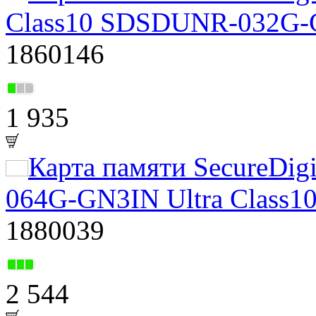
Class10 SDSDUNR-032G-G
1860146
1 935
Карта памяти SecureDig
064G-GN3IN Ultra Class1
1880039
2 544