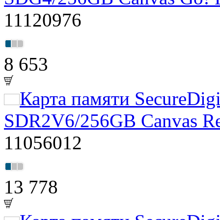
11120976
8 653
Карта памяти SecureDig
SDR2V6/256GB Canvas Reac
11056012
13 778