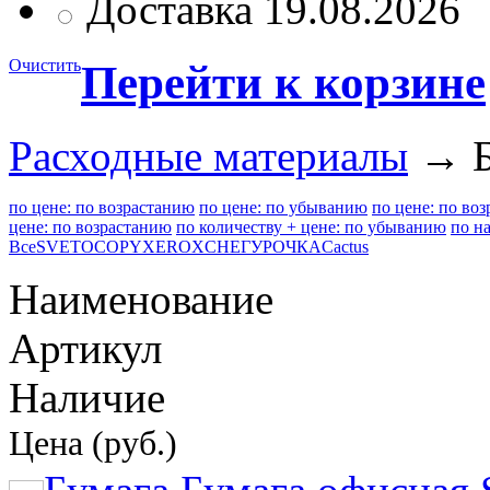
Доставка 19.08.2026
Очистить
Перейти к корзине
Расходные материалы
→ Б
по цене: по возрастанию
по цене: по убыванию
по цене: по во
цене: по возрастанию
по количеству + цене: по убыванию
по н
Все
SVETOCOPY
XEROX
СНЕГУРОЧКА
Cactus
Наименование
Артикул
Наличие
Цена (руб.)