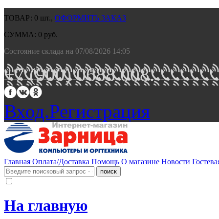
ТОВАР:
0
шт.,
ОФОРМИТЬ ЗАКАЗ
СУММА:
0
руб.
Состояние склада на 07/08/2026 14:05
+7 (900) 0688 008.
Вход.
Регистрация
Главная
Оплата/Доставка
Помощь
О магазине
Новости
Гостева
На главную