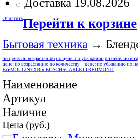
Доставка 19.08.2026
Очистить
Перейти к корзине
Бытовая техника
→ Бленд
по цене: по возрастанию
по цене: по убыванию
по цене: по во
цене: по возрастанию
по количеству + цене: по убыванию
по н
Все
MOULINEX
Bort
BOSCH
SCARLETT
REDMOND
Наименование
Артикул
Наличие
Цена (руб.)