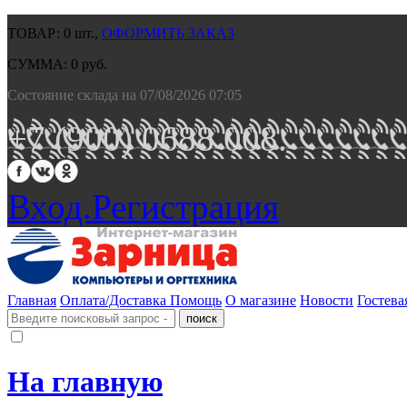
ТОВАР:
0
шт.,
ОФОРМИТЬ ЗАКАЗ
СУММА:
0
руб.
Состояние склада на 07/08/2026 07:05
+7 (900) 0688 008.
Вход.
Регистрация
Главная
Оплата/Доставка
Помощь
О магазине
Новости
Гостева
На главную