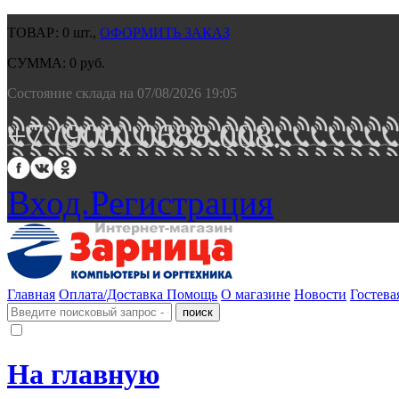
ТОВАР:
0
шт.,
ОФОРМИТЬ ЗАКАЗ
СУММА:
0
руб.
Состояние склада на 07/08/2026 19:05
+7 (900) 0688 008.
Вход.
Регистрация
Главная
Оплата/Доставка
Помощь
О магазине
Новости
Гостева
На главную