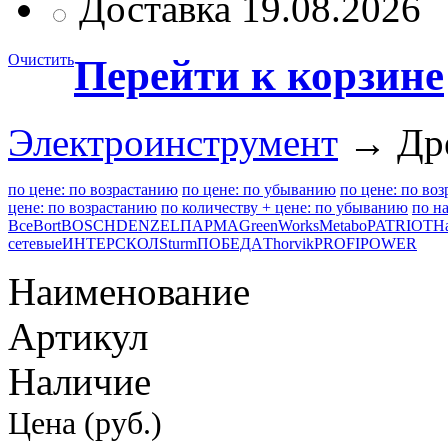
Доставка 19.08.2026
Очистить
Перейти к корзине
Электроинструмент
→ Дре
по цене: по возрастанию
по цене: по убыванию
по цене: по во
цене: по возрастанию
по количеству + цене: по убыванию
по н
Все
Bort
BOSCH
DENZEL
ПАРМА
GreenWorks
Metabo
PATRIOT
H
сетевые
ИНТЕРСКОЛ
Sturm
ПОБЕДА
Thorvik
PROFIPOWER
Наименование
Артикул
Наличие
Цена (руб.)