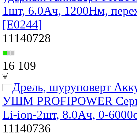
1шт, 6.0Ач, 1200Нм, перехо
[E0244]
11140728
16 109
Дрель, шуруповерт Акк
УШМ PROFIPOWER Серия 
Li-ion-2шт, 8.0Ач, 0-6000
11140736