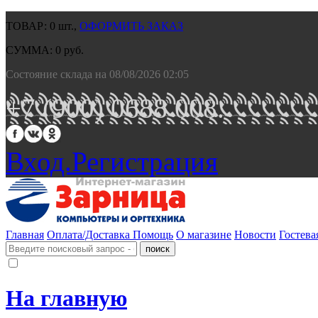
ТОВАР:
0
шт.,
ОФОРМИТЬ ЗАКАЗ
СУММА:
0
руб.
Состояние склада на 08/08/2026 02:05
+7 (900) 0688 008.
Вход.
Регистрация
Главная
Оплата/Доставка
Помощь
О магазине
Новости
Гостева
На главную