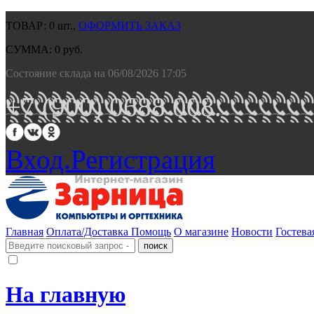
ТОВАР:
0
шт.,
ОФОРМИТЬ ЗАКАЗ
СУММА:
0
руб.
Состояние склада на 06/08/2026 17:05
+7 (900) 0688 008.
Вход.
Регистрация
Главная
Оплата/Доставка
Помощь
О магазине
Новости
Гостева
На главную