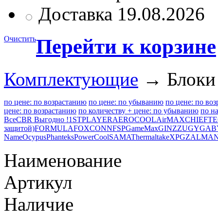
Доставка 19.08.2026
Очистить
Перейти к корзине
Комплектующие
→ Блоки 
по цене: по возрастанию
по цене: по убыванию
по цене: по во
цене: по возрастанию
по количеству + цене: по убыванию
по н
Все
CBR Выгодно !
1STPLAYER
AEROCOOL
AirMAX
CHIEFT
защитой)
FORMULA
FOXCONN
FSP
GameMax
GINZZU
GYGAB
Name
Ocypus
Phanteks
PowerCool
SAMA
Thermaltake
XPG
ZALMA
Наименование
Артикул
Наличие