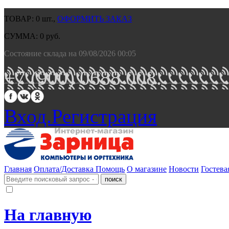
ТОВАР:
0
шт.,
ОФОРМИТЬ ЗАКАЗ
СУММА:
0
руб.
Состояние склада на 09/08/2026 00:05
+7 (900) 0688 008.
Вход.
Регистрация
Главная
Оплата/Доставка
Помощь
О магазине
Новости
Гостева
На главную