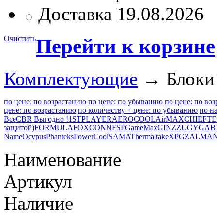
Доставка 19.08.2026
Очистить
Перейти к корзине
Комплектующие
→ Блоки 
по цене: по возрастанию
по цене: по убыванию
по цене: по во
цене: по возрастанию
по количеству + цене: по убыванию
по н
Все
CBR Выгодно !
1STPLAYER
AEROCOOL
AirMAX
CHIEFT
защитой)
FORMULA
FOXCONN
FSP
GameMax
GINZZU
GYGAB
Name
Ocypus
Phanteks
PowerCool
SAMA
Thermaltake
XPG
ZALMA
Наименование
Артикул
Наличие