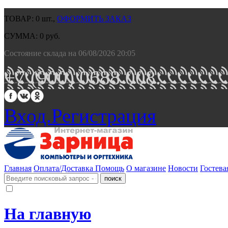
ТОВАР:
0
шт.,
ОФОРМИТЬ ЗАКАЗ
СУММА:
0
руб.
Состояние склада на 06/08/2026 20:05
+7 (900) 0688 008.
Вход.
Регистрация
Главная
Оплата/Доставка
Помощь
О магазине
Новости
Гостева
На главную