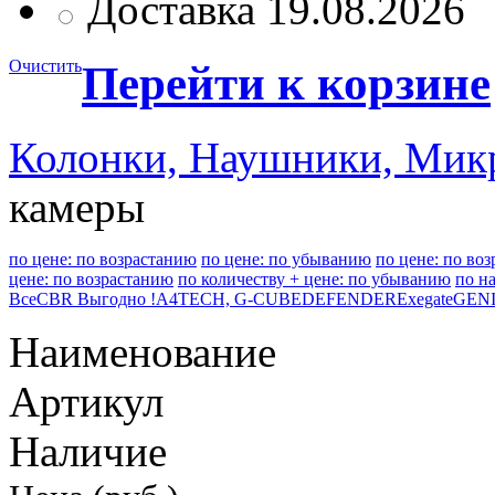
Доставка 19.08.2026
Очистить
Перейти к корзине
Колонки, Наушники, Ми
камеры
по цене: по возрастанию
по цене: по убыванию
по цене: по во
цене: по возрастанию
по количеству + цене: по убыванию
по н
Все
CBR Выгодно !
A4TECH, G-CUBE
DEFENDER
Exegate
GEN
Наименование
Артикул
Наличие