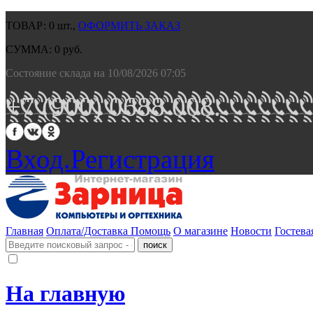
ТОВАР:
0
шт.,
ОФОРМИТЬ ЗАКАЗ
СУММА:
0
руб.
Состояние склада на 10/08/2026 07:05
+7 (900) 0688 008.
Вход.
Регистрация
Главная
Оплата/Доставка
Помощь
О магазине
Новости
Гостева
На главную