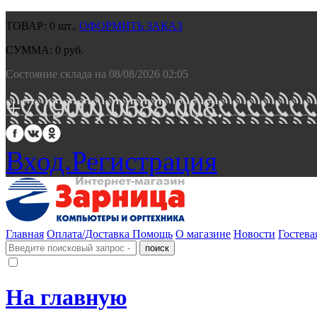
ТОВАР:
0
шт.,
ОФОРМИТЬ ЗАКАЗ
СУММА:
0
руб.
Состояние склада на 08/08/2026 02:05
+7 (900) 0688 008.
Вход.
Регистрация
Главная
Оплата/Доставка
Помощь
О магазине
Новости
Гостева
На главную