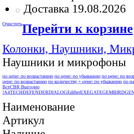
Доставка 19.08.2026
Очистить
Перейти к корзине
Колонки, Наушники, Ми
Наушники и микрофоны
по цене: по возрастанию
по цене: по убыванию
по цене: по во
цене: по возрастанию
по количеству + цене: по убыванию
по н
Все
CBR Выгодно
!
A4TECH
DEFENDER
DIALOG
Edifier
EXEGATE
GEMBIRD
GEN
Наименование
Артикул
Наличие