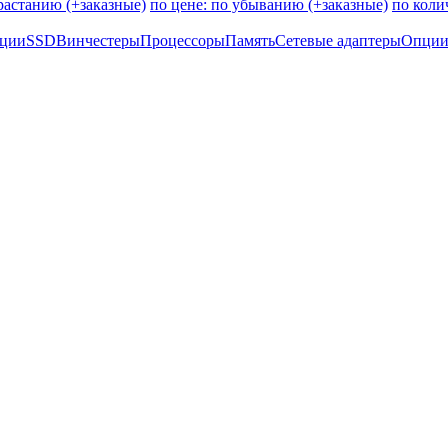
зрастанию (+заказные)
по цене: по убыванию (+заказные)
по коли
пции
SSD
Винчестеры
Процессоры
Память
Сетевые адаптеры
Опции