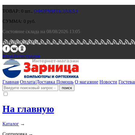
ТОВАР:
0
шт.,
ОФОРМИТЬ ЗАКАЗ
СУММА:
0
руб.
Состояние склада на 08/08/2026 13:05
+7 (900) 0688 008.
Вход.
Регистрация
Главная
Оплата/Доставка
Помощь
О магазине
Новости
Гостева
На главную
Каталог
→
Сортировка →