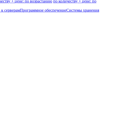
честву + цене: по возрастанию
по количеству + цене: по
 к серверам
Программное обеспечение
Системы хранения