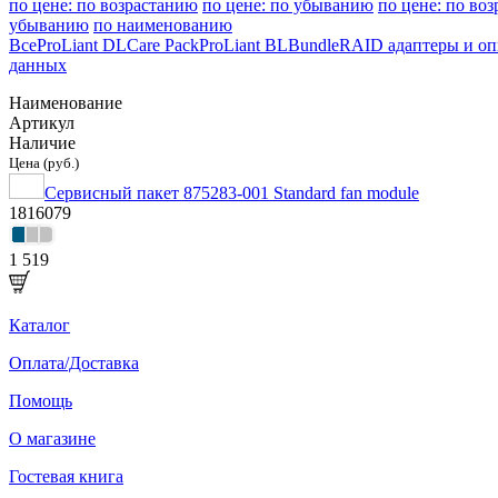
по цене: по возрастанию
по цене: по убыванию
по цене: по во
убыванию
по наименованию
Все
ProLiant DL
Care Pack
ProLiant BL
Bundle
RAID адаптеры и о
данных
Наименование
Артикул
Наличие
Цена (руб.)
Сервисный пакет 875283-001 Standard fan module
1816079
1 519
Каталог
Оплата/Доставка
Помощь
О магазине
Гостевая книга