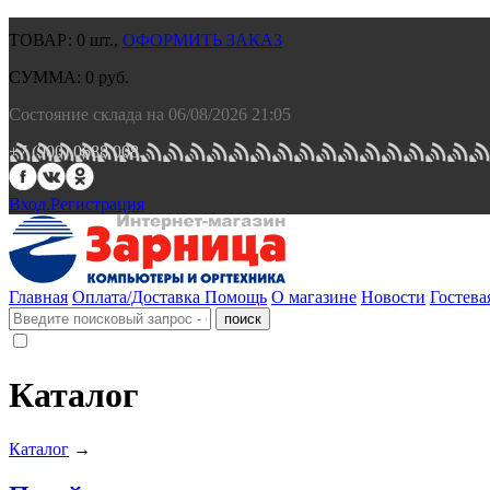
ТОВАР:
0
шт.,
ОФОРМИТЬ ЗАКАЗ
СУММА:
0
руб.
Состояние склада на 06/08/2026 21:05
+7 (900) 0688 008.
Вход.
Регистрация
Главная
Оплата/Доставка
Помощь
О магазине
Новости
Гостева
Каталог
Каталог
→