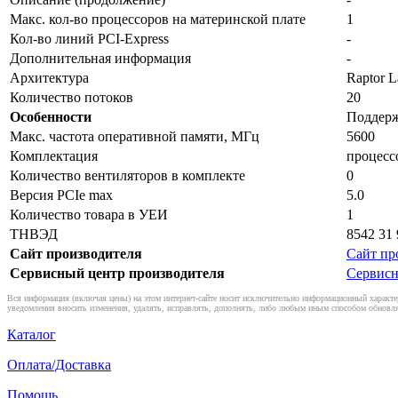
Макс. кол-во процессоров на материнской плате
1
Кол-во линий PCI-Express
-
Дополнительная информация
-
Архитектура
Raptor L
Количество потоков
20
Особенности
Поддержк
Макс. частота оперативной памяти, МГц
5600
Комплектация
процесс
Количество вентиляторов в комплекте
0
Версия PCIe max
5.0
Количество товара в УЕИ
1
ТНВЭД
8542 31 
Сайт производителя
Сайт пр
Сервисный центр производителя
Сервисн
Вся информация (включая цены) на этом интернет-сайте носит исключительно информационный характер
уведомления вносить изменения, удалять, исправлять, дополнять, либо любым иным способом обновля
Каталог
Оплата/Доставка
Помощь