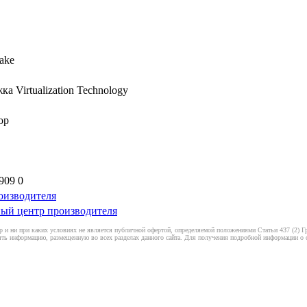
ake
а Virtualization Technology
ор
909 0
оизводителя
ый центр производителя
 и ни при каких условиях не является публичной офертой, определяемой положениями Статьи 437 (2) Гр
ть информацию, размещенную во всех разделах данного сайта. Для получения подробной информации о ст