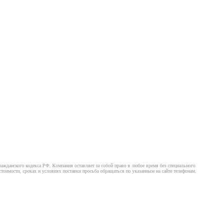
ажданского кодекса РФ. Компания оставляет за собой право в любое время без специального
оимости, сроках и условиях поставки просьба обращаться по указанным на сайте телефонам.