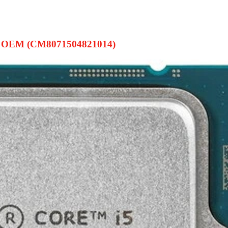
ke OEM (CM8071504821014)