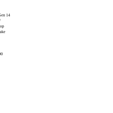
Gen 14
F
ор
ake
00