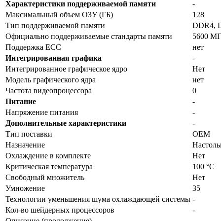
Характеристики поддерживаемой памяти
-
Максимальный объем ОЗУ (ГБ)
128
Тип поддерживаемой памяти
DDR4, 
Официально поддерживаемые стандарты памяти
5600 М
Поддержка ECC
нет
Интегрированная графика
-
Интегрированное графическое ядро
Нет
Модель графического ядра
нет
Частота видеопроцессора
0
Питание
-
Напряжение питания
-
Дополнительные характеристики
-
Тип поставки
OEM
Назначение
Настол
Охлаждение в комплекте
Нет
Критическая температура
100 °C
Свободный множитель
Нет
Умножение
35
Технологии уменьшения шума охлаждающей системы
-
Кол-во шейдерных процессоров
-
Описание (продолжение)
-