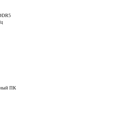
DDR5
Гц
ьный ПК