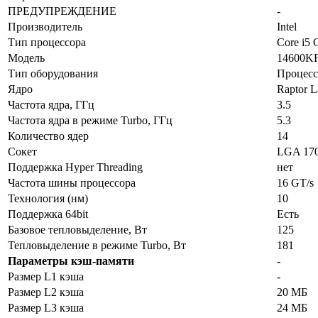
ПРЕДУПРЕЖДЕНИЕ
-
Производитель
Intel
Тип процессора
Core i5 
Модель
14600K
Тип оборудования
Процесс
Ядро
Raptor L
Частота ядра, ГГц
3.5
Частота ядра в режиме Turbo, ГГц
5.3
Количество ядер
14
Сокет
LGA 17
Поддержка Hyper Threading
нет
Частота шины процессора
16 GT/s
Технология (нм)
10
Поддержка 64bit
Есть
Базовое тепловыделение, Вт
125
Тепловыделение в режиме Turbo, Вт
181
Параметры кэш-памяти
-
Размер L1 кэша
-
Размер L2 кэша
20 МБ
Размер L3 кэша
24 МБ