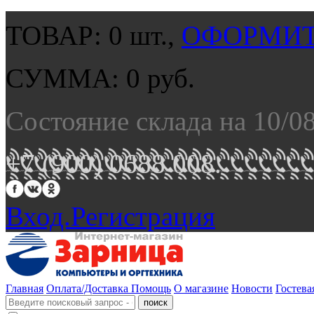
ТОВАР:
0
шт.,
ОФОРМИТ
СУММА:
0
руб.
Состояние склада на 10/0
+7 (900) 0688 008.
Вход.
Регистрация
Главная
Оплата/Доставка
Помощь
О магазине
Новости
Гостева