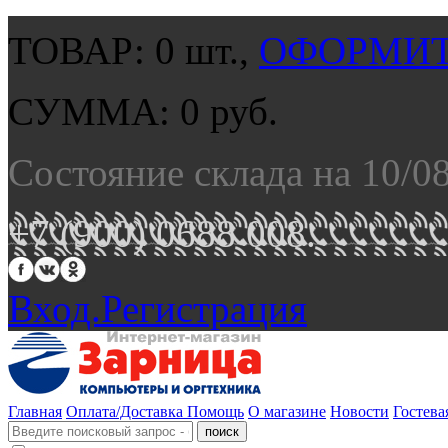
ТОВАР:
0
шт.,
ОФОРМИТ
СУММА:
0
руб.
Состояние склада на 10/0
+7 (900) 0688 008.
Вход.
Регистрация
Главная
Оплата/Доставка
Помощь
О магазине
Новости
Гостева