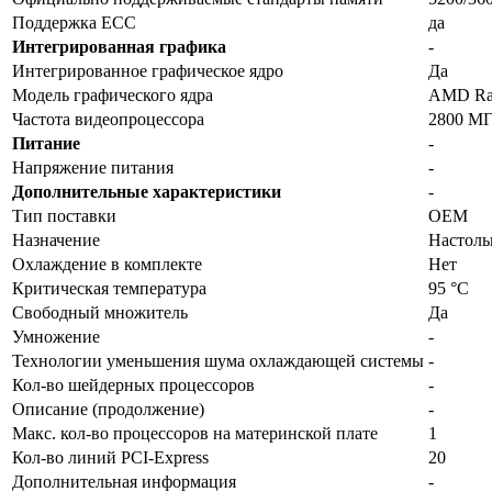
Поддержка ECC
да
Интегрированная графика
-
Интегрированное графическое ядро
Да
Модель графического ядра
AMD Rad
Частота видеопроцессора
2800 М
Питание
-
Напряжение питания
-
Дополнительные характеристики
-
Тип поставки
OEM
Назначение
Настол
Охлаждение в комплекте
Нет
Критическая температура
95 °C
Свободный множитель
Да
Умножение
-
Технологии уменьшения шума охлаждающей системы
-
Кол-во шейдерных процессоров
-
Описание (продолжение)
-
Макс. кол-во процессоров на материнской плате
1
Кол-во линий PCI-Express
20
Дополнительная информация
-