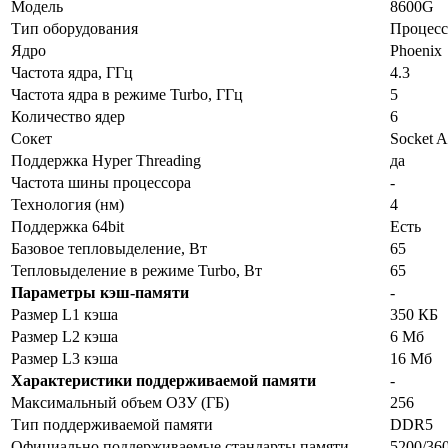
Модель
8600G
Тип оборудования
Процесс
Ядро
Phoenix
Частота ядра, ГГц
4.3
Частота ядра в режиме Turbo, ГГц
5
Количество ядер
6
Сокет
Socket 
Поддержка Hyper Threading
да
Частота шины процессора
-
Технология (нм)
4
Поддержка 64bit
Есть
Базовое тепловыделение, Вт
65
Тепловыделение в режиме Turbo, Вт
65
Параметры кэш-памяти
-
Размер L1 кэша
350 КБ
Размер L2 кэша
6 Мб
Размер L3 кэша
16 Мб
Характеристики поддерживаемой памяти
-
Максимальный объем ОЗУ (ГБ)
256
Тип поддерживаемой памяти
DDR5
Официально поддерживаемые стандарты памяти
5200/36