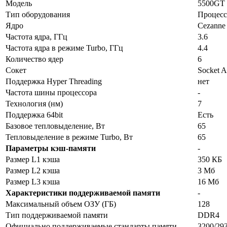
Модель
5500GT
Тип оборудования
Процесс
Ядро
Cezanne
Частота ядра, ГГц
3.6
Частота ядра в режиме Turbo, ГГц
4.4
Количество ядер
6
Сокет
Socket 
Поддержка Hyper Threading
нет
Частота шины процессора
-
Технология (нм)
7
Поддержка 64bit
Есть
Базовое тепловыделение, Вт
65
Тепловыделение в режиме Turbo, Вт
65
Параметры кэш-памяти
-
Размер L1 кэша
350 КБ
Размер L2 кэша
3 Мб
Размер L3 кэша
16 Мб
Характеристики поддерживаемой памяти
-
Максимальный объем ОЗУ (ГБ)
128
Тип поддерживаемой памяти
DDR4
Официально поддерживаемые стандарты памяти
3200/29