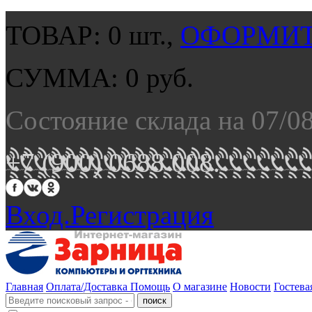
ТОВАР:
0
шт.,
ОФОРМИТ
СУММА:
0
руб.
Состояние склада на 07/0
+7 (900) 0688 008.
Вход.
Регистрация
Главная
Оплата/Доставка
Помощь
О магазине
Новости
Гостева