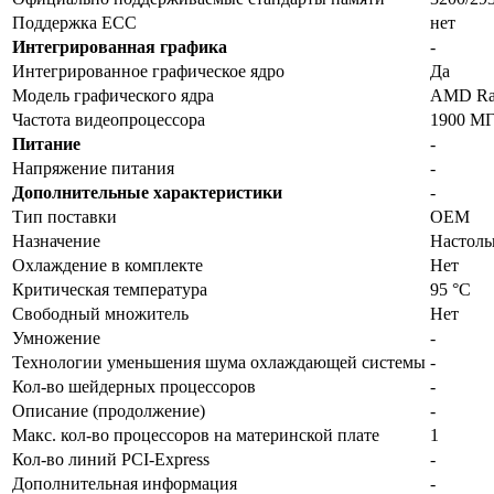
Поддержка ECC
нет
Интегрированная графика
-
Интегрированное графическое ядро
Да
Модель графического ядра
AMD Rad
Частота видеопроцессора
1900 М
Питание
-
Напряжение питания
-
Дополнительные характеристики
-
Тип поставки
OEM
Назначение
Настол
Охлаждение в комплекте
Нет
Критическая температура
95 °C
Свободный множитель
Нет
Умножение
-
Технологии уменьшения шума охлаждающей системы
-
Кол-во шейдерных процессоров
-
Описание (продолжение)
-
Макс. кол-во процессоров на материнской плате
1
Кол-во линий PCI-Express
-
Дополнительная информация
-