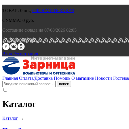
ТОВАР:
0
шт.,
ОФОРМИТЬ ЗАКАЗ
СУММА:
0
руб.
Состояние склада на 07/08/2026 02:05
+7 (900) 0688 008.
Вход.
Регистрация
Главная
Оплата/Доставка
Помощь
О магазине
Новости
Гостева
Каталог
Каталог
→