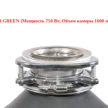
REEN {Мощность 750 Вт; Объем камеры 1600 мл; Р