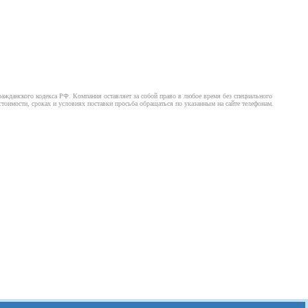
ажданского кодекса РФ. Компания оставляет за собой право в любое время без специального
оимости, сроках и условиях поставки просьба обращаться по указанным на сайте телефонам.