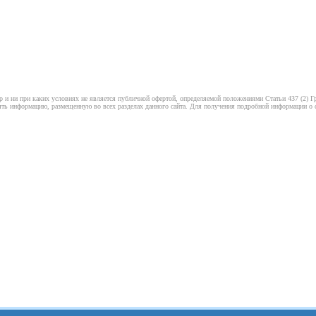
 и ни при каких условиях не является публичной офертой, определяемой положениями Статьи 437 (2) Гр
ть информацию, размещенную во всех разделах данного сайта. Для получения подробной информации о ст