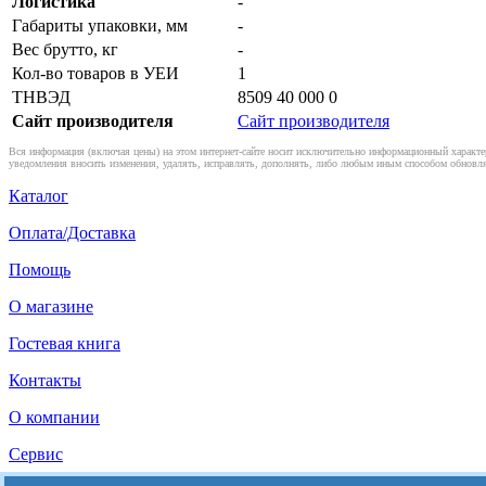
Логистика
-
Габариты упаковки, мм
-
Вес брутто, кг
-
Кол-во товаров в УЕИ
1
ТНВЭД
8509 40 000 0
Сайт производителя
Сайт производителя
Вся информация (включая цены) на этом интернет-сайте носит исключительно информационный характер
уведомления вносить изменения, удалять, исправлять, дополнять, либо любым иным способом обновля
Каталог
Оплата/Доставка
Помощь
О магазине
Гостевая книга
Контакты
О компании
Сервис