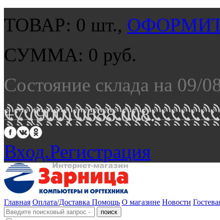
ТОВАР:
0
шт.,
ОФОРМИТ
СУММА:
0
руб.
Состояние склада на 09/0
+7 (900) 0688 008.
Вход.
Регистрация
Главная
Оплата/Доставка
Помощь
О магазине
Новости
Гостева