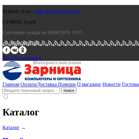
ТОВАР:
0
шт.,
ОФОРМИТЬ ЗАКАЗ
СУММА:
0
руб.
Состояние склада на 06/08/2026 10:05
+7 (900) 0688 008.
Вход.
Регистрация
Главная
Оплата/Доставка
Помощь
О магазине
Новости
Гостева
Каталог
Каталог
→