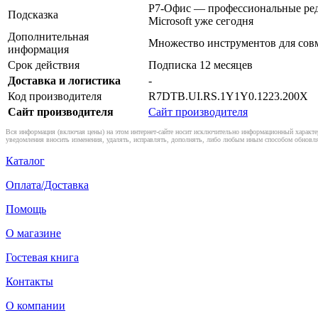
Р7-Офис — профессиональные реда
Подсказка
Microsoft уже сегодня
Дополнительная
Мнoжество инструментов для сов
информация
Срок действия
Подписка 12 месяцев
Доставка и логистика
-
Код производителя
R7DTB.UI.RS.1Y1Y0.1223.200X
Сайт производителя
Сайт производителя
Вся информация (включая цены) на этом интернет-сайте носит исключительно информационный характер
уведомления вносить изменения, удалять, исправлять, дополнять, либо любым иным способом обновля
Каталог
Оплата/Доставка
Помощь
О магазине
Гостевая книга
Контакты
О компании