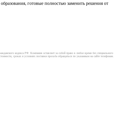
образования, готовые полностью заменить решения от
ажданского кодекса РФ. Компания оставляет за собой право в любое время без специального
оимости, сроках и условиях поставки просьба обращаться по указанным на сайте телефонам.