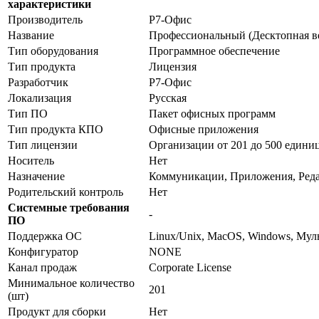
характеристики
Производитель
Р7-Офис
Название
Профессиональный (Десктопная в
Тип оборудования
Программное обеспечение
Тип продукта
Лицензия
Разработчик
Р7-Офис
Локализация
Русская
Тип ПО
Пакет офисных программ
Тип продукта КПО
Офисные приложения
Тип лицензии
Организации от 201 до 500 едини
Носитель
Нет
Назначение
Коммуникации, Приложения, Реда
Родительский контроль
Нет
Системные требования
-
ПО
Поддержка ОС
Linux/Unix, MacOS, Windows, Му
Конфигуратор
NONE
Канал продаж
Corporate License
Минимальное количество
201
(шт)
Продукт для сборки
Нет