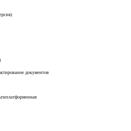
ерсия)
ц
ктирование документов
льтиплатформенная