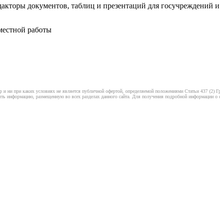
кторы документов, таблиц и презентаций для госучреждений и 
местной работы
 и ни при каких условиях не является публичной офертой, определяемой положениями Статьи 437 (2) Гр
ть информацию, размещенную во всех разделах данного сайта. Для получения подробной информации о ст