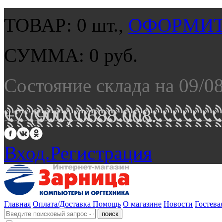
ТОВАР:
0
шт.,
ОФОРМИТ
СУММА:
0
руб.
Состояние склада на 09/0
+7 (900) 0688 008.
Вход.
Регистрация
Главная
Оплата/Доставка
Помощь
О магазине
Новости
Гостева