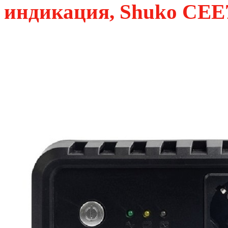
индикация, Shuko CEE7