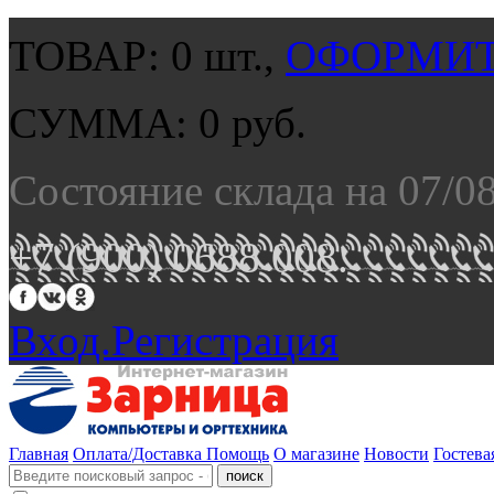
ТОВАР:
0
шт.,
ОФОРМИТ
СУММА:
0
руб.
Состояние склада на 07/0
+7 (900) 0688 008.
Вход.
Регистрация
Главная
Оплата/Доставка
Помощь
О магазине
Новости
Гостева