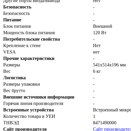
Другие порты ввода/вывода
Нет
Безопасность
-
Безопасность
-
Питание
-
Блок питания
Внешний
Мощность блока питания
120 Вт
Потребительские свойства
-
Крепление к стене
Нет
VESA
нет
Прочие характеристики
-
Размеры
541х514х196 мм
Вес
6 кг
Логистика
-
Размеры упаковки
-
Вес брутто
-
Внешние источники информации
-
Горячая линия производителя
-
Встроенные устройства
Встроенный микр
Количество товара в УЕИ
1
ТНВЭД
8471490000
Сайт производителя
Сайт производите