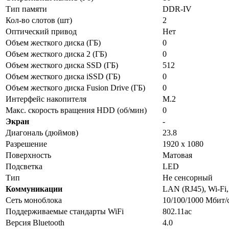
Тип памяти
DDR-IV
Кол-во слотов (шт)
2
Оптический привод
Нет
Объем жесткого диска (ГБ)
0
Объем жесткого диска 2 (ГБ)
0
Объем жесткого диска SSD (ГБ)
512
Объем жесткого диска iSSD (ГБ)
0
Объем жесткого диска Fusion Drive (ГБ)
0
Интерфейс накопителя
M.2
Макс. скорость вращения HDD (об/мин)
0
Экран
-
Диагональ (дюймов)
23.8
Разрешение
1920 х 1080
Поверхность
Матовая
Подсветка
LED
Тип
Не сенсорный
Коммуникации
LAN (RJ45), Wi-Fi,
Сеть моноблока
10/100/1000 Мбит/
Поддерживаемые стандарты WiFi
802.11ac
Версия Bluetooth
4.0