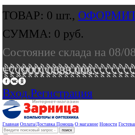
ТОВАР:
0
шт.,
ОФОРМИТ
СУММА:
0
руб.
Состояние склада на 08/0
+7 (900) 0688 008.
Вход.
Регистрация
Главная
Оплата/Доставка
Помощь
О магазине
Новости
Гостева