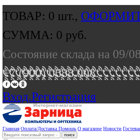
ТОВАР:
0
шт.,
ОФОРМИТ
СУММА:
0
руб.
Состояние склада на 09/0
+7 (900) 0688 008.
Вход.
Регистрация
Главная
Оплата/Доставка
Помощь
О магазине
Новости
Гостева