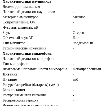
Характеристики наушников
-
Диаметр динамика, мм
-
Частотный диапазон наушников
-
Материал амбюшуров
Мягкие
Сопротивление, Ом
-
Чувствительность, дБ
-
Звук
Стерео
Объемный звук 3D
Нет
Тип магнитов
неодимовый
Гармонические искажения
-
Характеристики микрофона
-
Частотный диапазон микрофона
-
Тип микрофона
-
Диаграмма направленности микрофона
Ненаправленный
Питание
-
Питание
акб
Ресурс батарейки (батареек) (мАч)
-
Блок питания
-
Ресурс элементов питания
-
Беспроводная зарядка
-
Время зарядки аккумулятора, мин
-