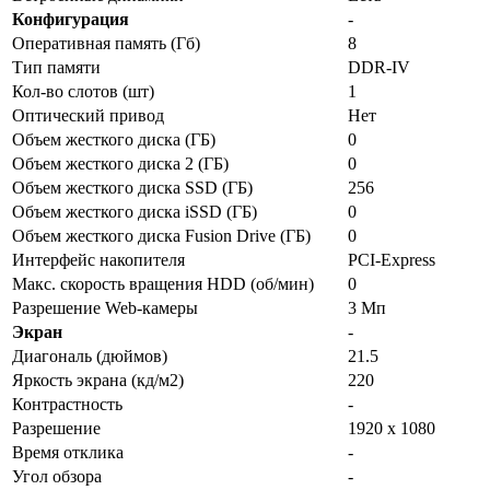
Конфигурация
-
Оперативная память (Гб)
8
Тип памяти
DDR-IV
Кол-во слотов (шт)
1
Оптический привод
Нет
Объем жесткого диска (ГБ)
0
Объем жесткого диска 2 (ГБ)
0
Объем жесткого диска SSD (ГБ)
256
Объем жесткого диска iSSD (ГБ)
0
Объем жесткого диска Fusion Drive (ГБ)
0
Интерфейс накопителя
PCI-Express
Макс. скорость вращения HDD (об/мин)
0
Разрешение Web-камеры
3 Мп
Экран
-
Диагональ (дюймов)
21.5
Яркость экрана (кд/м2)
220
Контрастность
-
Разрешение
1920 х 1080
Время отклика
-
Угол обзора
-