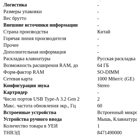
Логистика
-
Размеры упаковки
-
Вес брутто
-
Внешние источники информации
-
Страна производства
Китай
Горячая линия производителя
-
Прочее
-
Дополнительная информация
-
Раскладка клавиатуры
Русская раскладка
Возможность расширения RAM, до
64 ГБ
Форм-фактор RAM
SO-DIMM
Сетевая карта
1000 Мбит/с (GE)
Конфигурация звука
Stereo
Картридер
-
Число портов USB Type-A 3.2 Gen 2
2
Макс. частота обновления экр., Гц
60
Встроенные устройства
Встроенный микр
Устройства ручного ввода
Мышь, Клавиатур
Количество товара в УЕИ
1
ТНВЭД
8471490000