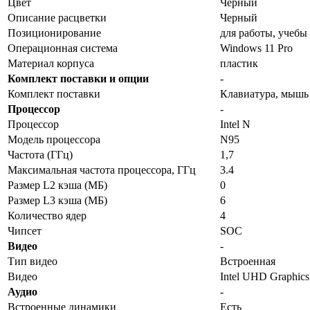
Цвет
Черный
Описание расцветки
Черный
Позиционирование
для работы, учебы
Операционная система
Windows 11 Pro
Материал корпуса
пластик
Комплект поставки и опции
-
Комплект поставки
Клавиатура, мышь
Процессор
-
Процессор
Intel N
Модель процессора
N95
Частота (ГГц)
1,7
Максимальная частота процессора, ГГц
3.4
Размер L2 кэша (МБ)
0
Размер L3 кэша (МБ)
6
Количество ядер
4
Чипсет
SOC
Видео
-
Тип видео
Встроенная
Видео
Intel UHD Graphics
Аудио
-
Встроенные динамики
Есть