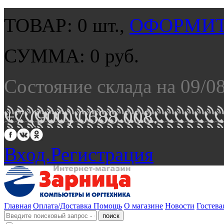
ТОВАР:
0
шт.,
ОФОРМИТ
СУММА:
0
руб.
Состояние склада на 09/0
+7 (900) 0688 008.
Вход.
Регистрация
Главная
Оплата/Доставка
Помощь
О магазине
Новости
Гостева