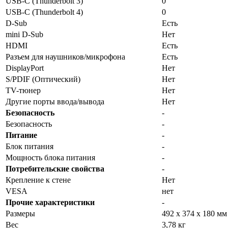
USB-C (Thunderbolt 3)
0
USB-C (Thunderbolt 4)
0
D-Sub
Есть
mini D-Sub
Нет
HDMI
Есть
Разъем для наушников/микрофона
Есть
DisplayPort
Нет
S/PDIF (Оптический)
Нет
TV-тюнер
Нет
Другие порты ввода/вывода
Нет
Безопасность
-
Безопасность
-
Питание
-
Блок питания
-
Мощность блока питания
-
Потребительские свойства
-
Крепление к стене
Нет
VESA
нет
Прочие характеристики
-
Размеры
492 х 374 х 180 мм
Вес
3,78 кг