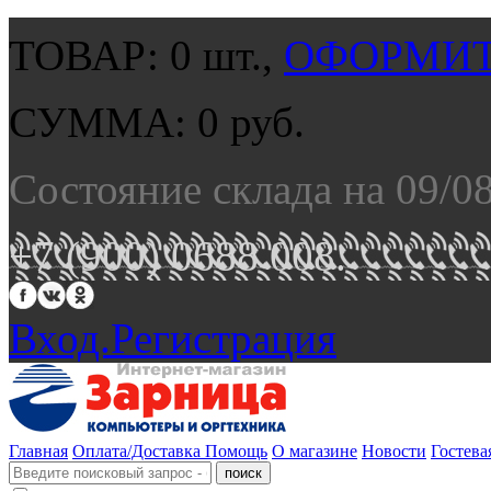
ТОВАР:
0
шт.,
ОФОРМИТ
СУММА:
0
руб.
Состояние склада на 09/0
+7 (900) 0688 008.
Вход.
Регистрация
Главная
Оплата/Доставка
Помощь
О магазине
Новости
Гостева