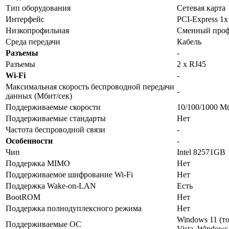
Тип оборудования
Сетевая карта
Интерфейс
PCI-Express 1x
Низкопрофильная
Сменный про
Среда передачи
Кабель
Разъемы
-
Разъемы
2 x RJ45
Wi-Fi
-
Максимальная скорость беспроводной передачи
-
данных (Мбит/сек)
Поддерживаемые скорости
10/100/1000 М
Поддерживаемые стандарты
Нет
Частота беспроводной связи
-
Особенности
-
Чип
Intel 82571GB
Поддержка MIMO
Нет
Поддерживаемое шифрование Wi-Fi
Нет
Поддержка Wake-on-LAN
Есть
BootROM
Нет
Поддержка полнодуплексного режима
Нет
Windows 11 (то
Поддерживаемые ОС
Vista, Windows