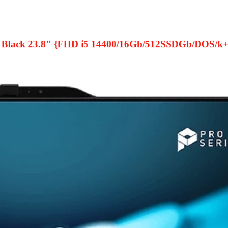
 Black 23.8" {FHD i5 14400/16Gb/512SSDGb/DOS/k