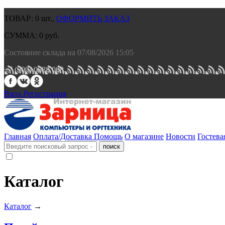
ТОВАР:
0
шт.,
ОФОРМИТЬ ЗАКАЗ
СУММА:
0
руб.
Состояние склада на 07/08/2026 15:05
+7 (900) 0688 008.
Вход.
Регистрация
Главная
Оплата/Доставка
Помощь
О магазине
Новости
Гостева
Каталог
Каталог
→