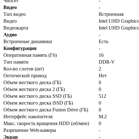
Чипсет
-
Видео
-
Тип видео
Встроенная
Видео
Intel UHD Graphics
Видеокарта
Intel UHD Graphics
Аудио
-
Встроенные динамики
Есть
Конфигурация
-
Оперативная память (Гб)
16
Тип памяти
DDR-V
Кол-во слотов (шт)
2
Оптический привод
Нет
Объем жесткого диска (ГБ)
0
Объем жесткого диска 2 (ГБ)
0
Объем жесткого диска SSD (ГБ)
512
Объем жесткого диска iSSD (ГБ)
0
Объем жесткого диска Fusion Drive (ГБ)
0
Интерфейс накопителя
M.2
Макс. скорость вращения HDD (об/мин)
0
Разрешение Web-камеры
-
Экран
-