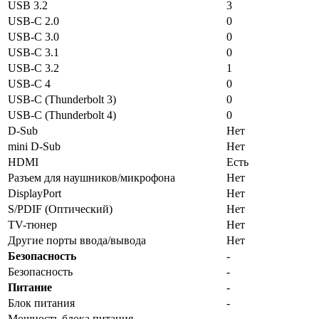
USB 3.2
3
USB-C 2.0
0
USB-C 3.0
0
USB-C 3.1
0
USB-C 3.2
1
USB-C 4
0
USB-C (Thunderbolt 3)
0
USB-C (Thunderbolt 4)
0
D-Sub
Нет
mini D-Sub
Нет
HDMI
Есть
Разъем для наушников/микрофона
Нет
DisplayPort
Нет
S/PDIF (Оптический)
Нет
TV-тюнер
Нет
Другие порты ввода/вывода
Нет
Безопасность
-
Безопасность
-
Питание
-
Блок питания
-
Мощность блока питания
-