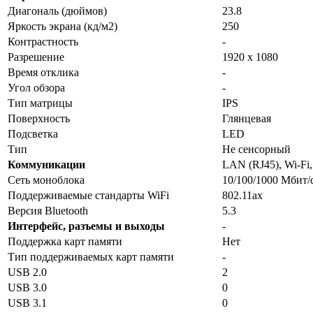
Диагональ (дюймов)
23.8
Яркость экрана (кд/м2)
250
Контрастность
-
Разрешение
1920 х 1080
Время отклика
-
Угол обзора
-
Тип матрицы
IPS
Поверхность
Глянцевая
Подсветка
LED
Тип
Не сенсорный
Коммуникации
LAN (RJ45), Wi-Fi,
Сеть моноблока
10/100/1000 Мбит/
Поддерживаемые стандарты WiFi
802.11ax
Версия Bluetooth
5.3
Интерфейс, разъемы и выходы
-
Поддержка карт памяти
Нет
Тип поддерживаемых карт памяти
-
USB 2.0
2
USB 3.0
0
USB 3.1
0