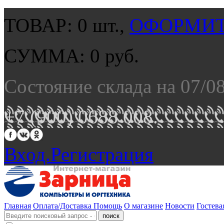
ТОВАР:
0
шт.,
ОФОРМИТ
СУММА:
0
руб.
Состояние склада на 07/0
+7 (900) 0688 008.
Вход.
Регистрация
Главная
Оплата/Доставка
Помощь
О магазине
Новости
Гостева