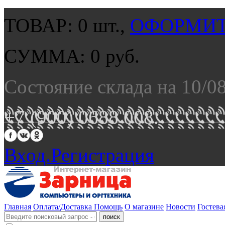
ТОВАР:
0
шт.,
ОФОРМИТ
СУММА:
0
руб.
Состояние склада на 10/0
+7 (900) 0688 008.
Вход.
Регистрация
Главная
Оплата/Доставка
Помощь
О магазине
Новости
Гостева