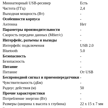
Миниатюрный USB-ресивер
Есть
Частота (ГГц)
2,4
Выходная мощность (Вт)
-
Особенности корпуса
-
Антенна
Нет
Параметры производительности
-
Скорость передачи данных (Мбит/с)
-
Интерфейс, разъемы и выходы
-
Интерфейс подключения
USB 2.0
Bluetooth
5.0
Безопасность
-
Безопасность
-
Питание
-
Питание
От USB
Беспроводной сигнал и приемопередатчики
-
Чувствительность (дБм)
-
Радиус действия (м)
50
Прочие характеристики
-
Потребление энергии (Вт)
-
Размеры (ширина x высота x глубина)
22 x 15 x 7 мм