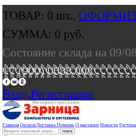
ТОВАР:
0
шт.,
ОФОРМИТ
СУММА:
0
руб.
Состояние склада на 09/0
+7 (900) 0688 008.
Вход.
Регистрация
Главная
Оплата/Доставка
Помощь
О магазине
Новости
Гостева