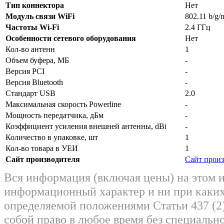
Тип коннектора
Нет
Модуль связи WiFi
802.11 b/g/
Частоты Wi-Fi
2.4 ГГц
Особенности сетевого оборудования
Нет
Кол-во антенн
1
Объем буфера, МБ
-
Версия PCI
-
Версия Bluetooth
-
Стандарт USB
2.0
Максимальная скорость Powerline
-
Мощность передатчика, дБм
-
Коэффициент усиления внешней антенны, dBi
-
Количество в упаковке, шт
1
Кол-во товара в УЕИ
1
Сайт производителя
Сайт произ
Вся информация (включая цены) на этом 
информационный характер и ни при каких
определяемой положениями Статьи 437 (2)
собой право в любое время без специально