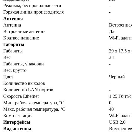
Режимы, беспроводные сети
-
Горячая линия производителя
-
Антенны
-
Антенна
Встроенна
Встроенные антенны
Да
Краткое название
Wi-Fi ада
Габариты
-
Габариты
29 x 17.5 x
Вес
3 г
Габариты, упаковки
-
Вес, брутто
-
Цвет
Черный
Количество выходов
-
Количество LAN портов
-
Скорость Ethernet
1.25 Гбит/с
Мин. рабочая температура, °С
0
Макс. рабочая температура, °С
40
Комплектация
Wi-Fi адап
Интерфейсы
USB 2.0
Вид антенны
Внутрення