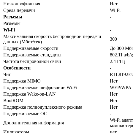
Низкопрофильная
Нет
Среда передачи
Wi-Fi
Разъемы
-
Разъемы
-
Wi-Fi
-
Максимальная скорость беспроводной передачи
300
данных (Мбит/сек)
Поддерживаемые скорости
До 300 Мби
Поддерживаемые стандарты
802.11 a/b/g
Частота беспроводной связи
2.4 ГГц
Особенности
-
Чип
RTL8192EU 
Поддержка MIMO
Нет
Поддерживаемое шифрование Wi-Fi
WEP/WPA
Поддержка Wake-on-LAN
Нет
BootROM
Нет
Поддержка полнодуплексного режима
Нет
Поддерживаемые ОС
-
Wi-Fi адап
Дополнительная информация
компьютеро
Индикаторы
нет