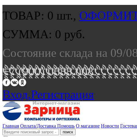
ТОВАР:
0
шт.,
ОФОРМИТ
СУММА:
0
руб.
Состояние склада на 09/0
+7 (900) 0688 008.
Вход.
Регистрация
Главная
Оплата/Доставка
Помощь
О магазине
Новости
Гостева