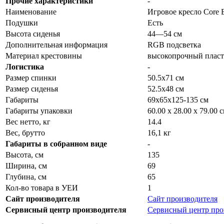
Прочие характеристики
-
Наименование
Игровое кресло Cor
Подушки
Есть
Высота сиденья
44—54 см
Дополнительная информация
RGB подсветка
Материал крестовины
высокопрочный плас
Логистика
-
Размер спинки
50.5х71 см
Размер сиденья
52.5х48 см
Габариты
69х65х125-135 см
Габариты упаковки
60.00 x 28.00 x 79.00 
Вес нетто, кг
14.4
Вес, брутто
16,1 кг
Габариты в собранном виде
-
Высота, см
135
Ширина, см
69
Глубина, см
65
Кол-во товара в УЕИ
1
Сайт производителя
Сайт производителя
Сервисный центр производителя
Сервисный центр про