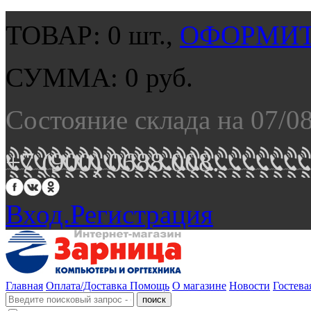
ТОВАР:
0
шт.,
ОФОРМИТ
СУММА:
0
руб.
Состояние склада на 07/0
+7 (900) 0688 008.
Вход.
Регистрация
Главная
Оплата/Доставка
Помощь
О магазине
Новости
Гостева