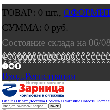
ТОВАР:
0
шт.,
ОФОРМИТ
СУММА:
0
руб.
Состояние склада на 06/0
+7 (900) 0688 008.
Вход.
Регистрация
Главная
Оплата/Доставка
Помощь
О магазине
Новости
Гостева