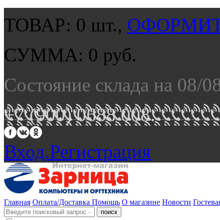
ТОВАР:
0
шт.,
ОФОРМИТ
СУММА:
0
руб.
Состояние склада на 08/0
+7 (900) 0688 008.
Вход.
Регистрация
Главная
Оплата/Доставка
Помощь
О магазине
Новости
Гостева