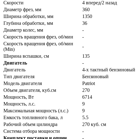
Скорости
4 вперед/2 назад
Диаметр фрез, мм
360
Ширина обработки, мм
1350
Глубина обработки, мм
36
Диаметр колес, мм
-
Скорость вращения фрез, об/мин
-
Скорость вращения фрез, об/мин
-
(Min)
Ширина вспашки, см
135
Двигатель
-
Двигатель
4-х тактный бензиновый
Тип двигателя
Бензиновый
Модель двигателя
Patriot
Объем двигателя, куб.см
270
Мощность, Вт
6714
Мощность, л.c.
9
Максимальная мощность (л.с.)
9
Емкость топливного бака, л
5.5
Рабочий объем цилиндра
270 куб. см
Система отбора мощности
-
Комплект поставки и опции
-