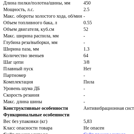
Длина пилки/полотна/шины, мм
450
Мощность, л.с.
2.5
Макс. обороты холостого хода, об/мин
-
Объем топливного бака, л
0.55
Объем двигателя, куб.см
52
Макс. ширина распила, мм
-
Глубина реза/выборки, мм
-
Ширина паза, мм
1.3
Количество звеньев
64
Шаг цепи
3/8
Плавный пуск
Нет
Партномер
-
Комплектация
Пила
Уровень шума ДБ
-
Скорость резания
-
Макс. длина шины
-
Конструктивные особенности
Антивибрационная сист
Функциональные особенности
Вес без упаковки (кг)
5,83
Класс опасности товара
Не опасен