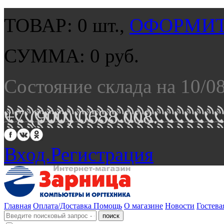
ТОВАР:
0
шт.,
ОФОРМИТ
СУММА:
0
руб.
Состояние склада на 10/0
+7 (900) 0688 008.
Вход.
Регистрация
Главная
Оплата/Доставка
Помощь
О магазине
Новости
Гостева