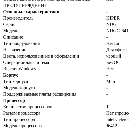
ПРЕДУПРЕЖДЕНИЕ
-
Основные характеристики
-
Производитель
HIPER
Серия
NUG
Модель
NUGCJ641
Описание
-
Тип оборудования
Неттоп
Назначение
Для офиса
Цвета, использованные в оформлении
черный
Операционная система
Без ОС
Версия Windows
Нет
Корпус
-
Тип корпуса
Mini
Модель корпуса
-
Поддерживаемые платы расширения
-
Процессор
-
Количество процессоров
1
Разъем процессора
Нет (проце
Тип процессора
Intel Celero
Модель процессора
J6412