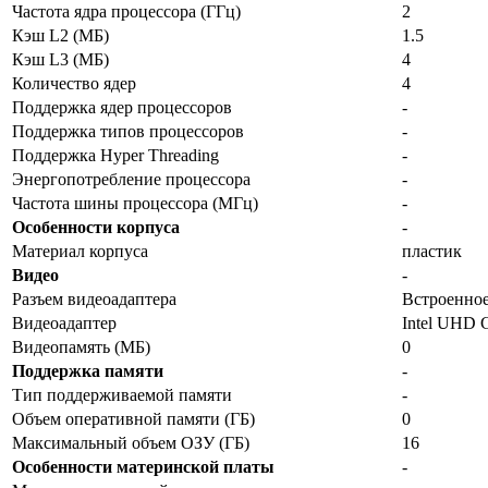
Частота ядра процессора (ГГц)
2
Кэш L2 (МБ)
1.5
Кэш L3 (МБ)
4
Количество ядер
4
Поддержка ядер процессоров
-
Поддержка типов процессоров
-
Поддержка Hyper Threading
-
Энергопотребление процессора
-
Частота шины процессора (МГц)
-
Особенности корпуса
-
Материал корпуса
пластик
Видео
-
Разъем видеоадаптера
Встроенное
Видеоадаптер
Intel UHD G
Видеопамять (МБ)
0
Поддержка памяти
-
Тип поддерживаемой памяти
-
Объем оперативной памяти (ГБ)
0
Максимальный объем ОЗУ (ГБ)
16
Особенности материнской платы
-