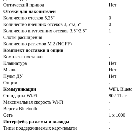
Оптический привод
Нет
Отсеки для накопителей
-
Количество отсеков 5,25"
0
Количество внешних отсеков 3,5"/2,5"
0
Количество внутренних отсеков 3,5"/2,5"
1
Слоты расширения
-
Количество разъемов M.2 (NGFF)
-
Комплект поставки и опции
-
Комплект поставки
-
Клавиатура
Нет
Мышь
Нет
Пульт ДУ
Нет
Опции
-
Коммуникации
WiFi, Bluet
Стандарты Wi-Fi
802.11 ac
Максимальная скорость Wi-Fi
-
Версия Bluetooth
-
Сеть
1 x 1000
Интерфейс, разъемы и выходы
-
Типы поддерживаемых карт-памяти
-