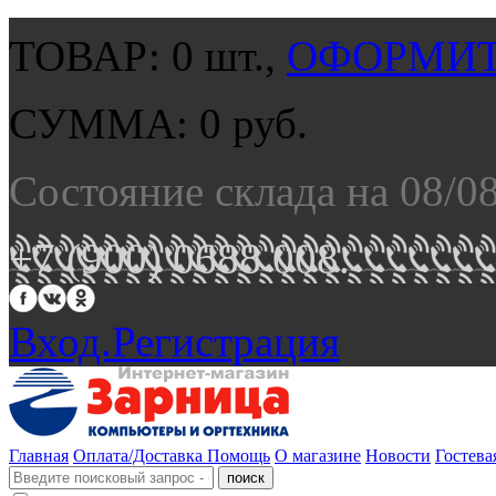
ТОВАР:
0
шт.,
ОФОРМИТ
СУММА:
0
руб.
Состояние склада на 08/0
+7 (900) 0688 008.
Вход.
Регистрация
Главная
Оплата/Доставка
Помощь
О магазине
Новости
Гостева