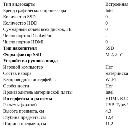
Тип видеокарты
Встроенна
Бренд графического процессора
Intel
Количество SSD
0
Количество HDD
0
Суммарный объем всех дисков, ГБ
0
Число портов DisplayPort
-
Число портов HDMI
0
Тип накопителя
SSD
Форм-фактор SSD
M.2, 2.5"
Устройства ручного ввода
Игровой компьютер
Нет
Состав набора
материнска
Беспроводные интерфейсы
Wi-Fi
Особенности
Нет
Производитель материнской платы
Intel
Интерфейсы и разъемы
HDMI, RJ-4
Разъемы (кратко)
USB Type-
Высота предмета, см
4,3
Глубина предмета, см
12,4
Ширина предмета, см
11,2