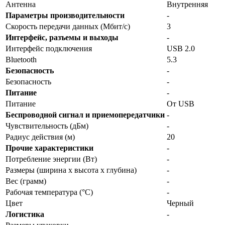
Антенна
Внутренняя
Параметры производительности
-
Скорость передачи данных (Мбит/с)
3
Интерфейс, разъемы и выходы
-
Интерфейс подключения
USB 2.0
Bluetooth
5.3
Безопасность
-
Безопасность
-
Питание
-
Питание
От USB
Беспроводной сигнал и приемопередатчики
-
Чувствительность (дБм)
-
Радиус действия (м)
20
Прочие характеристики
-
Потребление энергии (Вт)
-
Размеры (ширина x высота x глубина)
-
Вес (грамм)
-
Рабочая температура (°C)
-
Цвет
Черный
Логистика
-