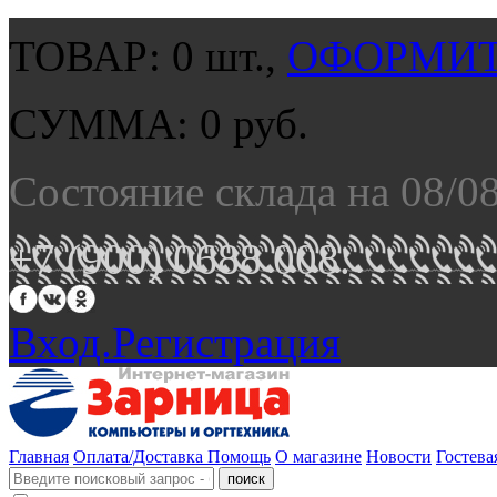
ТОВАР:
0
шт.,
ОФОРМИТ
СУММА:
0
руб.
Состояние склада на 08/0
+7 (900) 0688 008.
Вход.
Регистрация
Главная
Оплата/Доставка
Помощь
О магазине
Новости
Гостева