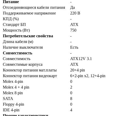
Питание
-
Отсоединяющиеся кабели питания
Да
Поддерживаемое напряжение
220 В
КПД (%)
-
Стандарт БП
ATX
Мощность (Вт)
750
Потребительские свойства
-
Длина кабеля (м)
-
Наличие выключателя
Есть
Совместимость
-
Совместимость
ATX12V 3.1
Совместимые корпуса
ATX
Коннектор питания мат.платы
20+4 pin
Коннектор питания видеокарт
6+2-pin x2, 12+4-pin
Molex 4-pin
0
Molex 4 + 4 pin
2
Molex 8 pin
0
SATA
8
Floppy 4-pin
0
IDE 4-pin
4
Прочие характеристики
-