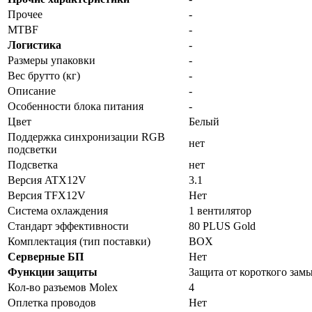
Прочее
-
MTBF
-
Логистика
-
Размеры упаковки
-
Вес брутто (кг)
-
Описание
-
Особенности блока питания
-
Цвет
Белый
Поддержка синхронизации RGB
нет
подсветки
Подсветка
нет
Версия ATX12V
3.1
Версия TFX12V
Нет
Система охлаждения
1 вентилятор
Стандарт эффективности
80 PLUS Gold
Комплектация (тип поставки)
BOX
Серверные БП
Нет
Функции защиты
Защита от короткого зам
Кол-во разъемов Molex
4
Оплетка проводов
Нет