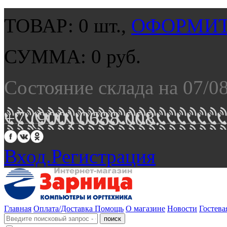
ТОВАР:
0
шт.,
ОФОРМИТ
СУММА:
0
руб.
Состояние склада на 07/0
+7 (900) 0688 008.
Вход.
Регистрация
Главная
Оплата/Доставка
Помощь
О магазине
Новости
Гостева