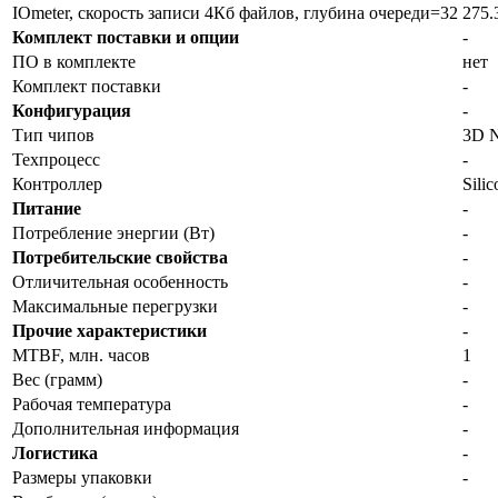
IOmeter, скорость записи 4Кб файлов, глубина очереди=32
275.
Комплект поставки и опции
-
ПО в комплекте
нет
Комплект поставки
-
Конфигурация
-
Тип чипов
3D 
Техпроцесс
-
Контроллер
Sili
Питание
-
Потребление энергии (Вт)
-
Потребительские свойства
-
Отличительная особенность
-
Максимальные перегрузки
-
Прочие характеристики
-
MTBF, млн. часов
1
Вес (грамм)
-
Рабочая температура
-
Дополнительная информация
-
Логистика
-
Размеры упаковки
-