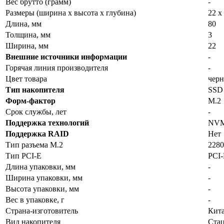
Вес брутто (грамм)
-
Размеры (ширина x высота x глубина)
22 х
Длина, мм
80
Толщина, мм
3
Ширина, мм
22
Внешние источники информации
-
Горячая линия производителя
-
Цвет товара
чер
Тип накопителя
SSD
Форм-фактор
M.2
Срок службы, лет
-
Поддержка технологий
NVMe
Поддержка RAID
Нет
Тип разъема M.2
228
Тип PCI-E
PCI-
Длина упаковки, мм
-
Ширина упаковки, мм
-
Высота упаковки, мм
-
Вес в упаковке, г
-
Страна-изготовитель
Кит
Вид накопителя
Ста