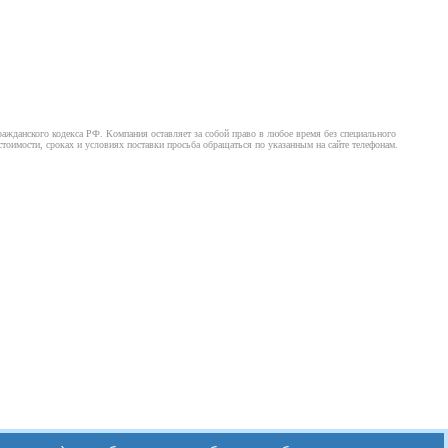
ажданского кодекса РФ. Компания оставляет за собой право в любое время без специального
оимости, сроках и условиях поставки просьба обращаться по указанным на сайте телефонам.