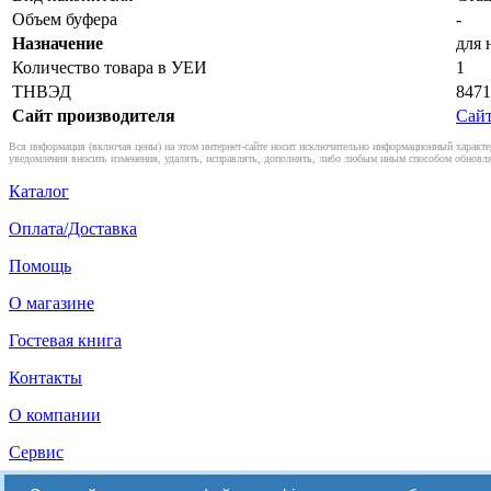
Объем буфера
-
Назначение
для 
Количество товара в УЕИ
1
ТНВЭД
8471
Сайт производителя
Сайт
Вся информация (включая цены) на этом интернет-сайте носит исключительно информационный характер
уведомления вносить изменения, удалять, исправлять, дополнять, либо любым иным способом обновля
Каталог
Оплата/Доставка
Помощь
О магазине
Гостевая книга
Контакты
О компании
Сервис
Мы в Facebook