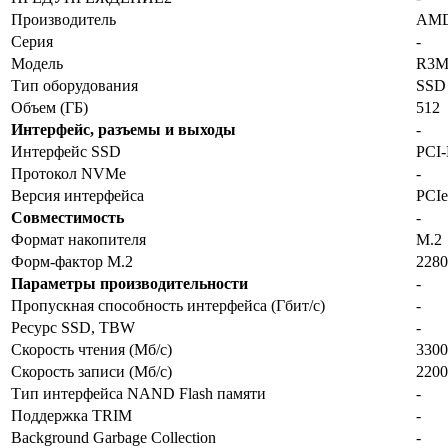
Производитель
AM
Серия
-
Модель
R3M
Тип оборудования
SSD
Объем (ГБ)
512
Интерфейс, разъемы и выходы
-
Интерфейс SSD
PCI-
Протокол NVMe
-
Версия интерфейса
PCIe
Совместимость
-
Формат накопителя
M.2
Форм-фактор M.2
2280
Параметры производительности
-
Пропускная способность интерфейса (Гбит/с)
-
Ресурс SSD, TBW
-
Скорость чтения (Мб/с)
3300
Скорость записи (Мб/с)
2200
Тип интерфейса NAND Flash памяти
-
Поддержка TRIM
-
Background Garbage Collection
-