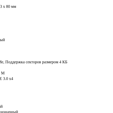
 3 х 80 мм
ный
, Поддержка секторов размером 4 КБ
0 M
E 3.0 x4
ай
ционарный