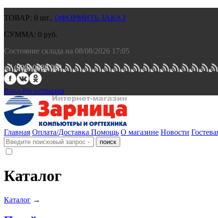
ТОВАР:
0
шт.,
ОФОРМИТЬ ЗАКАЗ
СУММА:
0
руб.
Состояние склада на 08/08/2026 17:05
+7 (900) 0688 008.
Вход.
Регистрация
Главная
Оплата/Доставка
Помощь
О магазине
Новости
Гостева
Каталог
Каталог
→