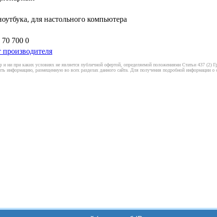
ноутбука, для настольного компьютера
 70 700 0
 производителя
 и ни при каких условиях не является публичной офертой, определяемой положениями Статьи 437 (2) Гр
ть информацию, размещенную во всех разделах данного сайта. Для получения подробной информации о ст