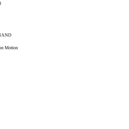
3
NAND
con Motion