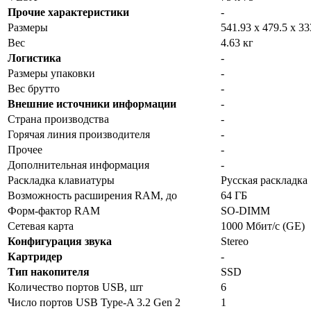
Прочие характеристики
-
Размеры
541.93 х 479.5 х 3
Вес
4.63 кг
Логистика
-
Размеры упаковки
-
Вес брутто
-
Внешние источники информации
-
Страна производства
-
Горячая линия производителя
-
Прочее
-
Дополнительная информация
-
Раскладка клавиатуры
Русская раскладка
Возможность расширения RAM, до
64 ГБ
Форм-фактор RAM
SO-DIMM
Сетевая карта
1000 Мбит/с (GE)
Конфигурация звука
Stereo
Картридер
-
Тип накопителя
SSD
Количество портов USB, шт
6
Число портов USB Type-A 3.2 Gen 2
1