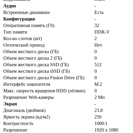
Аудио
-
Встроенные динамики
Есть
Конфигурация
-
Оперативная память (Гб)
32
Тип памяти
DDR-V
Кол-во слотов (шт)
2
Оптический привод
Нет
Объем жесткого диска (ГБ)
0
Объем жесткого диска 2 (ГБ)
0
Объем жесткого диска SSD (ГБ)
512
Объем жесткого диска iSSD (ГБ)
0
Объем жесткого диска Fusion Drive (ГБ)
0
Интерфейс накопителя
M.2
Макс. скорость вращения HDD (об/мин)
0
Разрешение Web-камеры
2 Мп
Экран
-
Диагональ (дюймов)
23.8
Яркость экрана (кд/м2)
250
Контрастность
1000:1
Разрешение
1920 х 1080