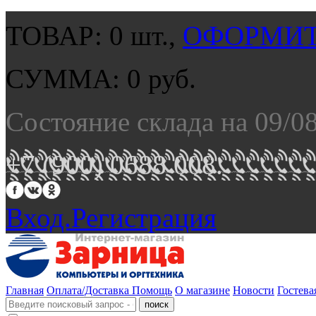
ТОВАР:
0
шт.,
ОФОРМИТ
СУММА:
0
руб.
Состояние склада на 09/0
+7 (900) 0688 008.
Вход.
Регистрация
Главная
Оплата/Доставка
Помощь
О магазине
Новости
Гостева