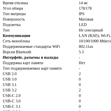
Время отклика
14 мс
Угол обзора
178/178
Тип матрицы
IPS
Поверхность
Матовая
Подсветка
LED
Тип
Не сенсорный
Коммуникации
LAN (RJ45), Wi-Fi,
Сеть моноблока
10/100/1000 Мбит/
Поддерживаемые стандарты WiFi
802.11ax
Версия Bluetooth
5.3
Интерфейс, разъемы и выходы
-
Поддержка карт памяти
Нет
Тип поддерживаемых карт памяти
-
USB 2.0
2
USB 3.0
0
USB 3.1
0
USB 3.2
2
USB-C 2.0
0
USB-C 3.0
0
USB-C 3.1
0