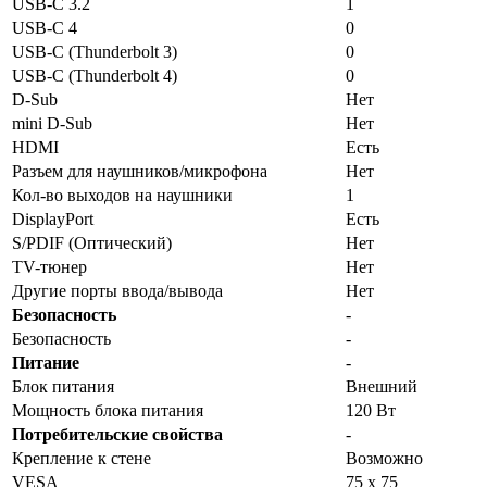
USB-C 3.2
1
USB-C 4
0
USB-C (Thunderbolt 3)
0
USB-C (Thunderbolt 4)
0
D-Sub
Нет
mini D-Sub
Нет
HDMI
Есть
Разъем для наушников/микрофона
Нет
Кол-во выходов на наушники
1
DisplayPort
Есть
S/PDIF (Оптический)
Нет
TV-тюнер
Нет
Другие порты ввода/вывода
Нет
Безопасность
-
Безопасность
-
Питание
-
Блок питания
Внешний
Мощность блока питания
120 Вт
Потребительские свойства
-
Крепление к стене
Возможно
VESA
75 х 75