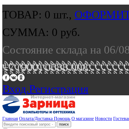
ТОВАР:
0
шт.,
ОФОРМИТ
СУММА:
0
руб.
Состояние склада на 06/0
+7 (900) 0688 008.
Вход.
Регистрация
Главная
Оплата/Доставка
Помощь
О магазине
Новости
Гостева