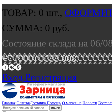
ТОВАР:
0
шт.,
ОФОРМИТ
СУММА:
0
руб.
Состояние склада на 06/0
+7 (900) 0688 008.
Вход.
Регистрация
Главная
Оплата/Доставка
Помощь
О магазине
Новости
Гостева