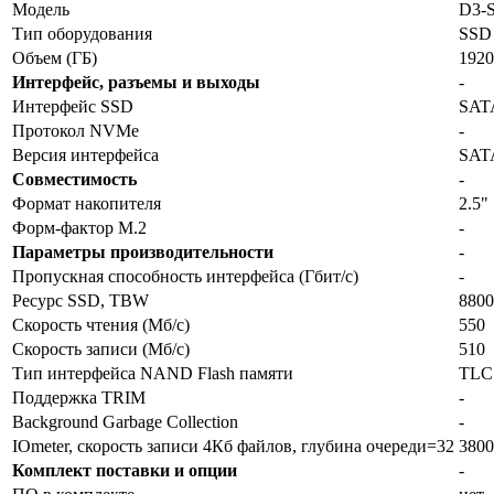
Модель
D3-
Тип оборудования
SSD
Объем (ГБ)
1920
Интерфейс, разъемы и выходы
-
Интерфейс SSD
SAT
Протокол NVMe
-
Версия интерфейса
SATA
Совместимость
-
Формат накопителя
2.5"
Форм-фактор M.2
-
Параметры производительности
-
Пропускная способность интерфейса (Гбит/с)
-
Ресурс SSD, TBW
8800
Скорость чтения (Мб/с)
550
Скорость записи (Мб/с)
510
Тип интерфейса NAND Flash памяти
TLC
Поддержка TRIM
-
Background Garbage Collection
-
IOmeter, скорость записи 4Кб файлов, глубина очереди=32
3800
Комплект поставки и опции
-