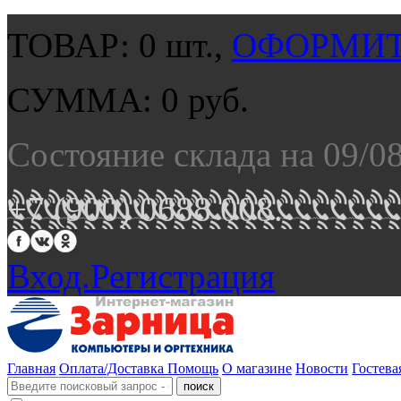
ТОВАР:
0
шт.,
ОФОРМИТ
СУММА:
0
руб.
Состояние склада на 09/0
+7 (900) 0688 008.
Вход.
Регистрация
Главная
Оплата/Доставка
Помощь
О магазине
Новости
Гостева