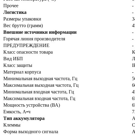
Прочее
-
Логистика
-
Размеры упаковки
3
Вес брутто (грамм)
4
Внешние источники информации
-
Горячая линия производителя
-
ПРЕДУПРЕЖДЕНИЕ
-
Класс опасности товара
К
Вид ИБП
Л
Класс защиты
I
Материал корпуса
-
Минимальная выходная частота, Гц
5
Максимальная выходная частота, Гц
6
Минимальная входная частота, Гц
4
Максимальная входная частота, Гц
6
Мощность устройства (ВА)
6
Емкость, А•ч
7
Тип аккумулятора
Клеммы
С
Форма выходного сигнала
А