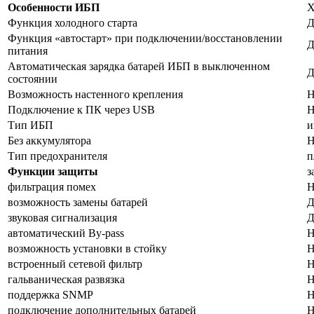
Особенности ИБП
Х
Функция холодного старта
Д
Функция «автостарт» при подключении/восстановлении
Д
питания
Автоматическая зарядка батарей ИБП в выключенном
Д
состоянии
Возможность настенного крепления
Н
Подключение к ПК через USB
Н
Тип ИБП
и
Без аккумулятора
Н
Тип предохранителя
п
Функции защиты
з
фильтрация помех
Н
возможность замены батарей
Д
звуковая сигнализация
Д
автоматический By-pass
Н
возможность установки в стойку
Н
встроенный сетевой фильтр
Н
гальваническая развязка
Н
поддержка SNMP
Н
подключение дополнительных батарей
Н