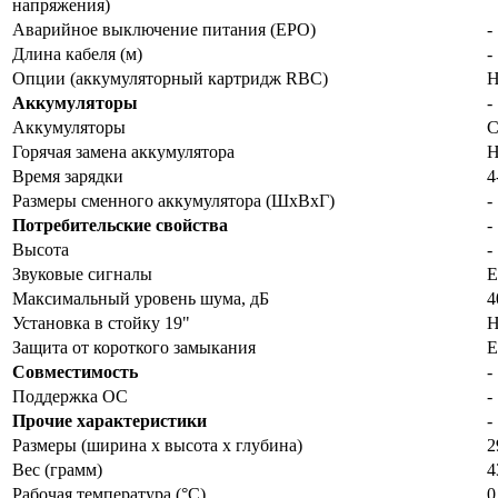
напряжения)
Аварийное выключение питания (EPO)
-
Длина кабеля (м)
-
Опции (аккумуляторный картридж RBC)
Н
Аккумуляторы
-
Аккумуляторы
С
Горячая замена аккумулятора
Н
Время зарядки
4
Размеры сменного аккумулятора (ШхВхГ)
-
Потребительские свойства
-
Высота
-
Звуковые сигналы
Е
Максимальный уровень шума, дБ
4
Установка в стойку 19"
Н
Защита от короткого замыкания
Е
Совместимость
-
Поддержка ОС
-
Прочие характеристики
-
Размеры (ширина x высота x глубина)
2
Вес (грамм)
4
Рабочая температура (°C)
0