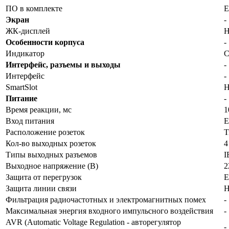
ПО в комплекте
Е
Экран
-
ЖК-дисплей
Н
Особенности корпуса
-
Индикатор
С
Интерфейс, разъемы и выходы
-
Интерфейс
-
SmartSlot
Н
Питание
-
Время реакции, мс
1
Вход питания
Е
Расположение розеток
Т
Кол-во выходных розеток
4
Типы выходных разъемов
I
Выходное напряжение (В)
2
Защита от перегрузок
Е
Защита линии связи
Н
Фильтрация радиочастотных и электромагнитных помех
-
Максимальная энергия входного импульсного воздействия
-
AVR (Automatic Voltage Regulation - авторегулятор
-