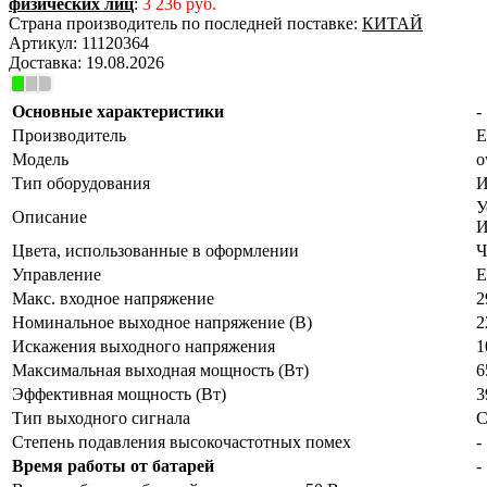
физических лиц
:
3 236 руб.
Страна производитель по последней поставке:
КИТАЙ
Артикул:
11120364
Доставка:
19.08.2026
Основные характеристики
-
Производитель
E
Модель
o
Тип оборудования
И
У
Описание
Цвета, использованные в оформлении
Ч
Управление
Е
Макс. входное напряжение
2
Номинальное выходное напряжение (В)
2
Искажения выходного напряжения
1
Максимальная выходная мощность (Вт)
6
Эффективная мощность (Вт)
3
Тип выходного сигнала
С
Степень подавления высокочастотных помех
-
Время работы от батарей
-