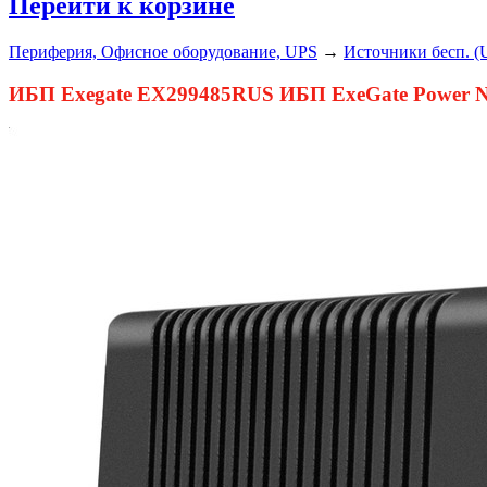
Перейти к корзине
Периферия, Офисное оборудование, UPS
→
Источники бесп. (
ИБП Exegate EX299485RUS ИБП ExeGate Power NB