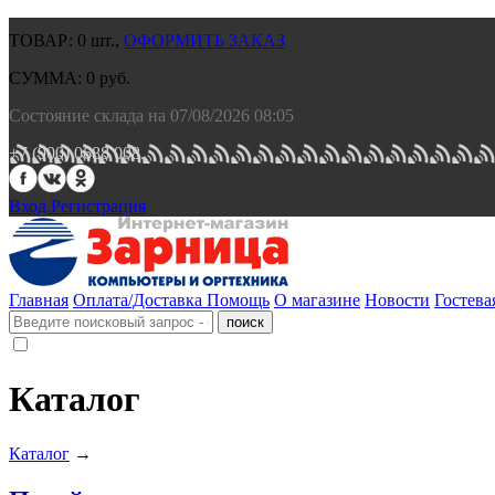
ТОВАР:
0
шт.,
ОФОРМИТЬ ЗАКАЗ
СУММА:
0
руб.
Состояние склада на 07/08/2026 08:05
+7 (900) 0688 008.
Вход.
Регистрация
Главная
Оплата/Доставка
Помощь
О магазине
Новости
Гостева
Каталог
Каталог
→