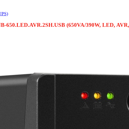
UPS)
-650.LED.AVR.2SH.USB (650VA/390W, LED, AVR, 2