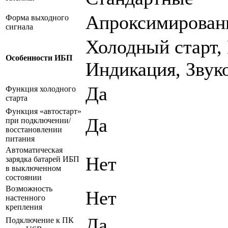
Апроксимирован
Форма выходного
сигнала
Холодный старт,
Особенности ИБП
Индикация, Звук
Да
Функция холодного
старта
Функция «автостарт»
Да
при подключении/
восстановлении
питания
Автоматическая
Нет
зарядка батарей ИБП
в выключенном
состоянии
Возможность
Нет
настенного
крепления
Да
Подключение к ПК