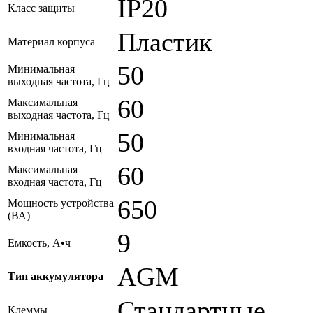
IP20
Класс защиты
Пластик
Материал корпуса
50
Минимальная
выходная частота, Гц
60
Максимальная
выходная частота, Гц
50
Минимальная
входная частота, Гц
60
Максимальная
входная частота, Гц
650
Мощность устройства
(ВА)
9
Емкость, А•ч
AGM
Тип аккумулятора
Стандартные
Клеммы