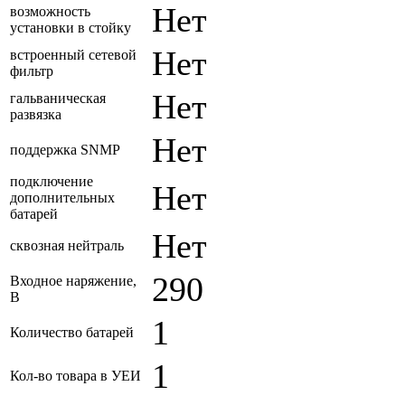
Нет
возможность
установки в стойку
Нет
встроенный сетевой
фильтр
Нет
гальваническая
развязка
Нет
поддержка SNMP
подключение
Нет
дополнительных
батарей
Нет
сквозная нейтраль
290
Входное наряжение,
В
1
Количество батарей
1
Кол-во товара в УЕИ