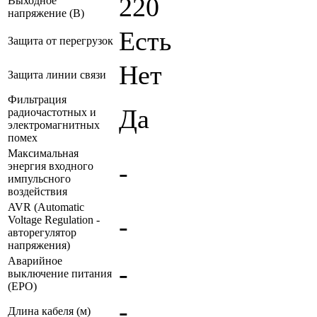
220
Выходное
напряжение (В)
Есть
Защита от перегрузок
Нет
Защита линии связи
Фильтрация
Да
радиочастотных и
электромагнитных
помех
Максимальная
-
энергия входного
импульсного
воздействия
AVR (Automatic
-
Voltage Regulation -
авторегулятор
напряжения)
Аварийное
-
выключение питания
(EPO)
-
Длина кабеля (м)