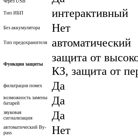
через USB
интерактивный
Тип ИБП
Нет
Без аккумулятора
автоматический
Тип предохранителя
защита от высок
Функции защиты
КЗ, защита от пе
Да
фильтрация помех
Да
возможность замены
батарей
Да
звуковая
сигнализация
Нет
автоматический By-
pass