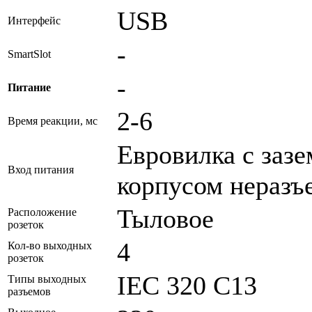
USB
Интерфейс
-
SmartSlot
-
Питание
2-6
Время реакции, мс
Евровилка с заз
Вход питания
корпусом неразъ
Тыловое
Расположение
розеток
4
Кол-во выходных
розеток
IEC 320 C13
Типы выходных
разъемов