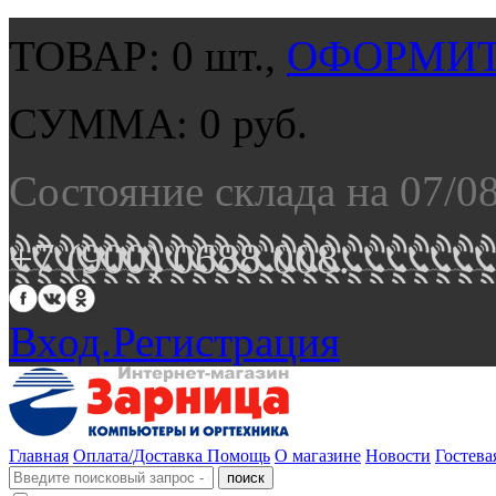
ТОВАР:
0
шт.,
ОФОРМИТ
СУММА:
0
руб.
Состояние склада на 07/0
+7 (900) 0688 008.
Вход.
Регистрация
Главная
Оплата/Доставка
Помощь
О магазине
Новости
Гостева