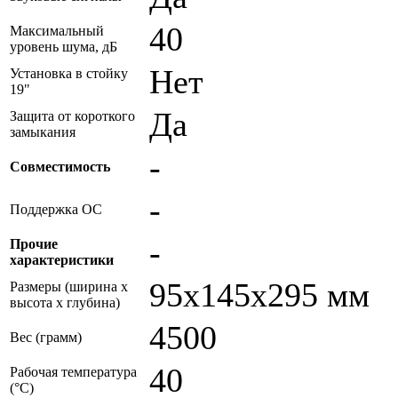
40
Максимальный
уровень шума, дБ
Нет
Установка в стойку
19"
Да
Защита от короткого
замыкания
-
Совместимость
-
Поддержка ОС
-
Прочие
характеристики
95x145x295 мм
Размеры (ширина x
высота x глубина)
4500
Вес (грамм)
40
Рабочая температура
(°C)